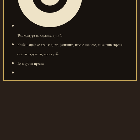
Температура на служење: 15-17°C
Комбинација со храна: дивеч, јагнешко, печено свинско, пикантни сирења,
салати со домати, мрсна риба
Боја: рубин црвена