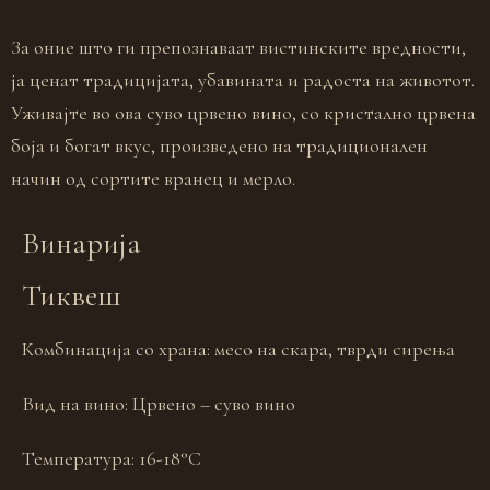
За оние што ги препознаваат вистинските вредности,
ја ценат традицијата, убавината и радоста на животот.
Уживајте во ова суво црвено вино, со кристално црвена
боја и богат вкус, произведено на традиционален
начин од сортите вранец и мерло.
Винарија
Тиквеш
Комбинација со храна:
месо на скара, тврди сирења
Вид на вино:
Црвено – суво вино
Температура:
16-18°С