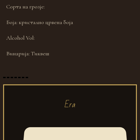
Сорта на грозје:
Боја:
кристално црвена боја
Alcohol Vol:
Винарија:
Тиквеш
Era