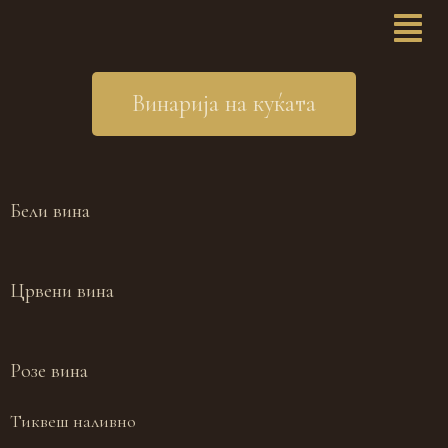
Винарија на куќата
Бели вина
Црвени вина
Розе вина
Тиквеш наливно