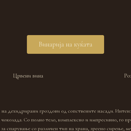
Винарија на куќата
Црвени вина
Ро
 на дехидрирани гроздови од сопствените насади. Интензи
 чоколада. Со полно тело, комплексно и импресивно, го пр
 за спарување со различен тип на храна, зреено сирење, м