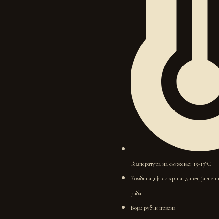
Температура на служење: 15-17°C
Комбинација со храна: дивеч, јагнеш
риба
Боја: рубин црвена