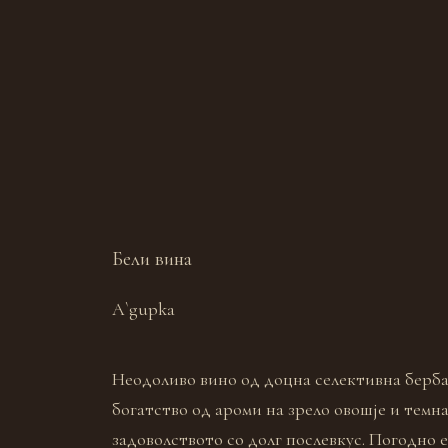
Бели вина
A`gupka
Неодоливо вино од доцна селективна берба
богатство oд ароми на зрело овошје и темна
задоволството со долг послевкус. Погодно е