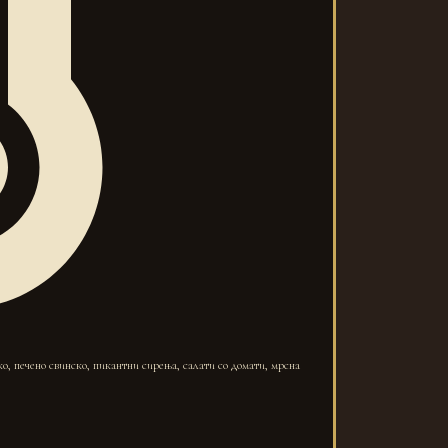
ко, печено свинско, пикантни сирења, салати со домати, мрсна