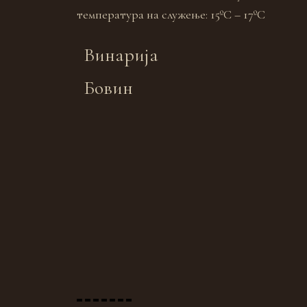
температура на служење: 15ºC – 17ºC
Винарија
Бовин