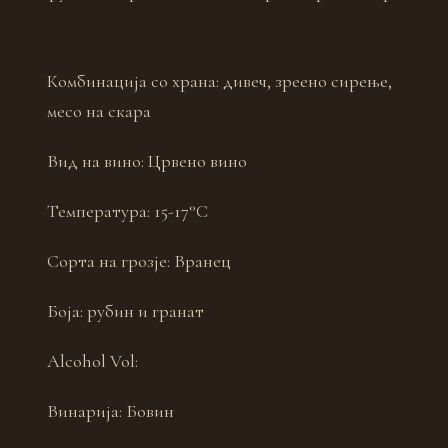
Комбинација со храна:
дивеч, зреено сирење,
месо на скара
Вид на вино:
Црвено вино
Температура:
15-17°C
Сорта на грозје:
Вранец
Боја:
рубин и гранат
Alcohol Vol:
Винарија:
Бовин