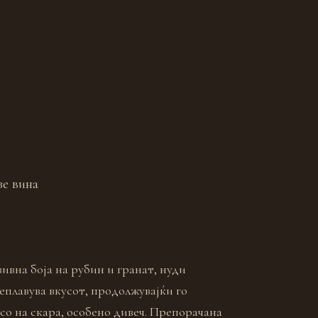
зе вина
вна боја на рубин и гранат, нуди
еплавува вкусот, продолжувајќи го
есо на скара, особeно дивеч. Препорачана