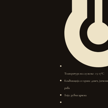
Температура на служење: 15-17°C
Комбинација со храна: дивеч, јагнеш
риба
Боја: рубин црвена