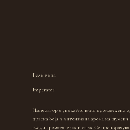
Бели вина
Imperator
Император е уникатно вино произведено од 
црвена боја и интензивна арома на шумски п
следи аромата, е јак и свеж. Се препорачува