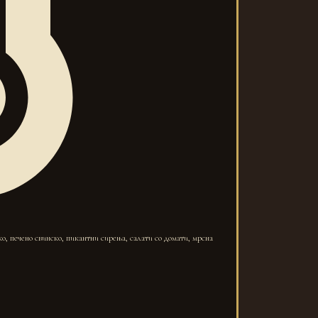
ко, печено свинско, пикантни сирења, салати со домати, мрсна