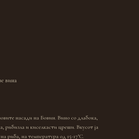
зе вина
овите насади на Бовин. Вино со длабока,
a, рибизла и киселкасти цреши. Вкусот ја
на риба, на температура од 15-17’C.