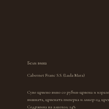
Бели вина
Cabernet Franc S.S. (Luda Mara)
Суво црвено вино со рубин-црвена и изразе
вишната, црвената пиперка и ликер од цре
Содржина на алкохол: 14%