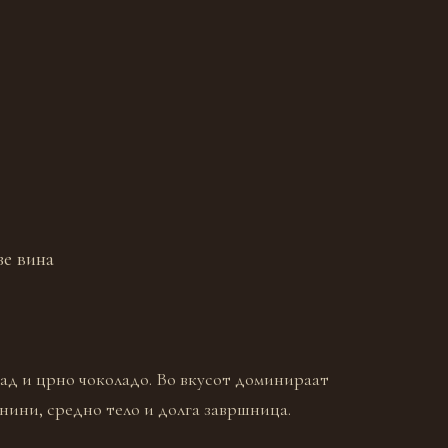
зе вина
чад и црно чоколадо. Во вкусот доминираат
нини, средно тело и долга завршница.