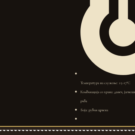
Температура на служење: 15-17°C
Комбинација со храна: дивеч, јагнеш
риба
Боја: рубин црвена