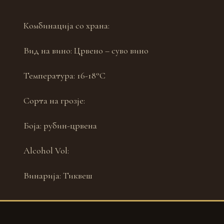
Комбинација со храна:
Вид на вино:
Црвено – суво вино
Температура:
16-18°С
Сорта на грозје:
Боја:
рубин-црвена
Alcohol Vol:
Винарија:
Тиквеш