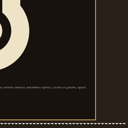
ко, печено свинско, пикантни сирења, салати со домати, мрсна