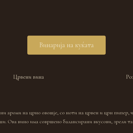
Винарија на куќата
Црвени вина
Ро
ни ароми на црно овошје, со ноти на црвен и црн пипер, 
ши. Ова вино има совршено балансирани вкусови, зрели та