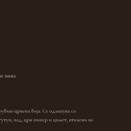
зе вина
рубин-црвена боја. Се одликува со
утун, чад, црн пипер и цимет, вткаени во