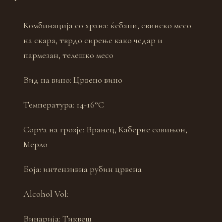
Комбинација со храна:
ќебапи, свинско месо
на скара, тврдо сирење како чедар и
пармезан, телешко месо
Вид на вино:
Црвено вино
Температура:
14-16°С
Сорта на грозје:
Вранец, Каберне совињон,
Мерло
Боја:
интензивна рубин црвена
Alcohol Vol:
Винарија:
Тиквеш