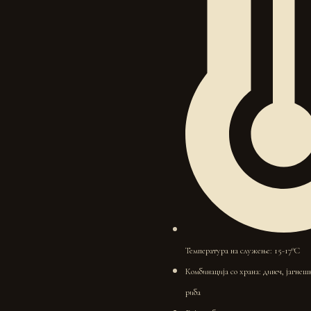
Температура на служење: 15-17°C
Комбинација со храна: дивеч, јагнеш
риба