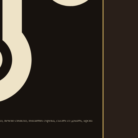
ко, печено свинско, пикантни сирења, салати со домати, мрсна