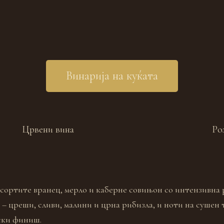
Винарија на куќата
Црвени вина
Ро
 сортите вранец, мерло и каберне совињон со интензивна 
– цреши, сливи, малини и црна рибизла, и ноти на сушен т
нски финиш.