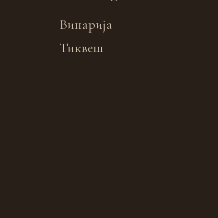
Винарија
Тиквеш