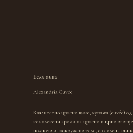
Бели вина
Alexandria Cuvée
Квалитетно црвено вино, купажа (cuvée) од
комплексни ароми на црвено и црно овошје 
полното и заокружено тело, со силен зачи