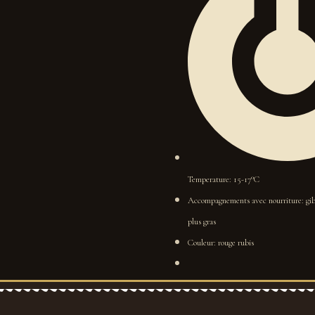
Temperature: 15-17°C
Accompagnements avec nourriture: gibie
plus gras
Couleur: rouge rubis