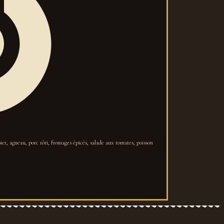
r, agneau, porc rôti, fromages épicés, salade aux tomates, poisson