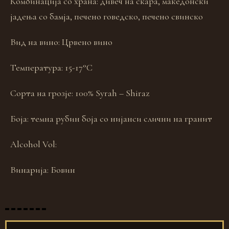
Комбинација со храна:
дивеч на скара, македонски
јадења со бамја, печено говедско, печено свинско
Вид на вино:
Црвено вино
Температура:
15-17°C
Сорта на грозје:
100% Syrah – Shiraz
Боја:
темна рубин боја со нијанси слични на гранит
Alcohol Vol:
Винарија:
Бовин