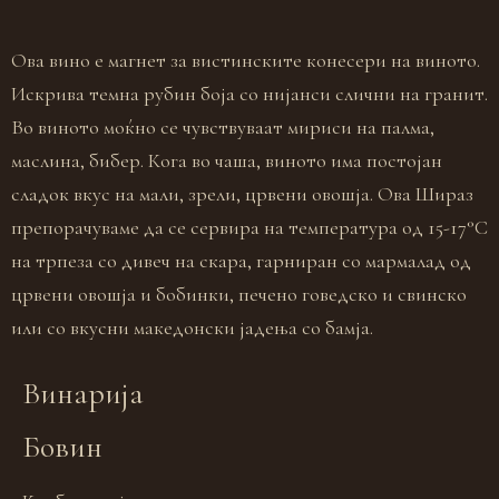
Ова вино е магнет за вистинските конесери на виното.
Искрива темна рубин боја со нијанси слични на гранит.
Во виното моќно се чувствуваат мириси на палма,
маслина, бибер. Кога во чаша, виното има постојан
сладок вкус на мали, зрели, црвени овошја. Ова Шираз
препорачуваме да се сервира на температура од 15-17°C
на трпеза со дивеч на скара, гарниран со мармалад од
црвени овошја и бобинки, печено говедско и свинско
или со вкусни македонски јадења со бамја.
Винарија
Бовин