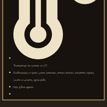
Температура на служење: 15-17°C
Комбинација со храна: дивеч, јагнешко, печено свинско, пикантни сирења,
салати со домати, мрсна риба
Боја: рубин црвена