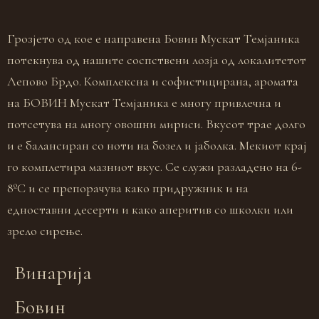
Грозјето од кое е направена Бовин Мускат Темјаника
потекнува од нашите соспствени лозја од локалитетот
Лепово Брдо. Комплексна и софистицирана, аромата
на БОВИН Мускат Темјаника е многу привлечна и
потсетува на многу овошни мириси. Вкусот трае долго
и е балансиран со ноти на бозел и јаболка. Мекиот крај
го комплетира мазниот вкус. Се служи разладено на 6-
8ºC и се препорачува како придружник и на
едноставни десерти и како аперитив со школки или
зрело сирење.
Винарија
Бовин