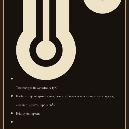
Температура на служење: 15-17°C
Комбинација со храна: дивеч, јагнешко, печено свинско, пикантни сирења,
салати со домати, мрсна риба
Боја: рубин црвена