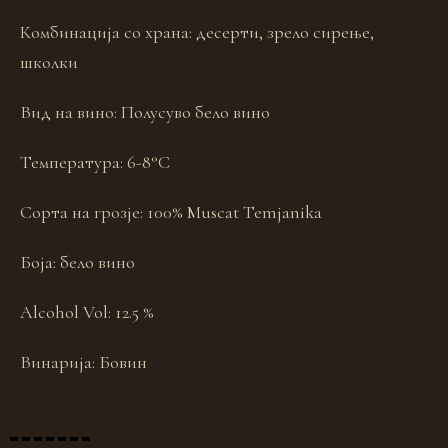
Комбинација со храна:
десерти, зрело сирење,
школки
Вид на вино:
Полусуво бело вино
Температура:
6-8°C
Сорта на грозје:
100% Muscat Temjanika
Боја:
бело вино
Alcohol Vol:
12.5 %
Винарија:
Бовин