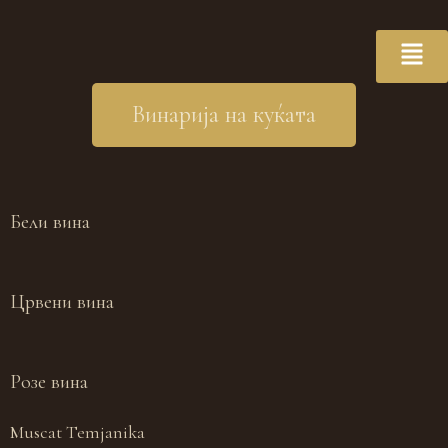
Винарија на куќата
Бели вина
Црвени вина
Розе вина
Muscat Temjanika