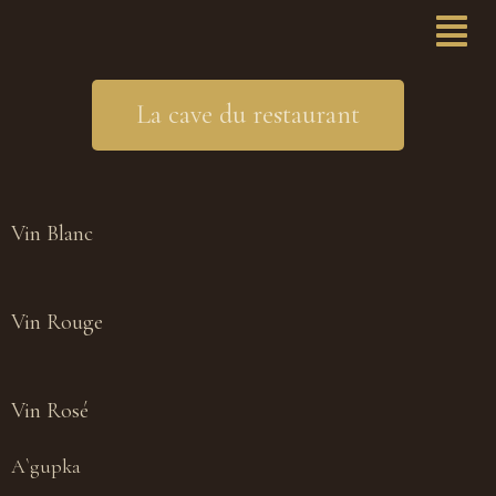
La cave du restaurant
Vin Blanc
Vin Rouge
Vin Rosé
A`gupka