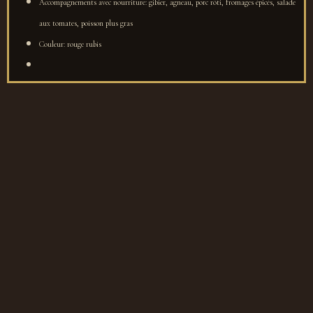
Accompagnements avec nourriture: gibier, agneau, porc rôti, fromages épicés, salade
aux tomates, poisson plus gras
Couleur: rouge rubis