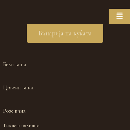
Винарија на куќата
Бели вина
Црвени вина
Розе вина
Тиквеш наливно