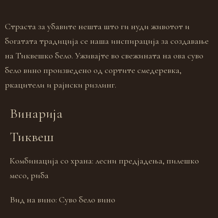
Страста за убавите нешта што ги нуди животот и
богатата традиција се наша инспирација за создавање
на Тиквешко бело. Уживајте во свежината на ова суво
бело вино произведено од сортите смедеревка,
ркацители и рајнски ризлинг.
Винарија
Тиквеш
Комбинација со храна:
лесни предјадења, пилешко
месо, риба
Вид на вино:
Суво бело вино