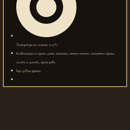
Температура на служење: 15-17°C
Комбинација со храна: дивеч, јагнешко, печено свинско, пикантни сирења,
салати со домати, мрсна риба
Боја: рубин црвена