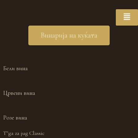
Винарија на куќата
Бели вина
Црвени вина
Розе вина
T’ga za jug Classic