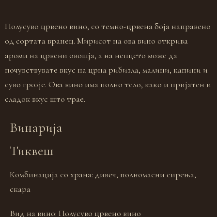
Полусуво црвено вино, со темно-црвена боја направено
од сортата вранец. Мирисот на ова вино открива
ароми на црвени овошја, а на непцето може да
почувствувате вкус на црна рибизла, малини, капини и
суво грозје. Ова вино има полно тело, како и пријатен и
сладок вкус што трае.
Винарија
Тиквеш
Комбинација со храна:
дивеч, полномасни сирења,
скара
Вид на вино:
Полусуво црвено вино