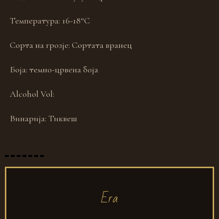
Температура:
16-18°С
Сорта на грозје:
Сортата вранец
Боја:
темно-црвена боја
Alcohol Vol:
Винарија:
Тиквеш
Era