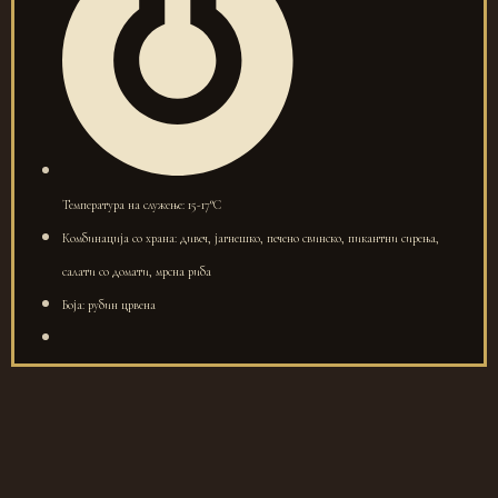
Температура на служење: 15-17°C
Комбинација со храна: дивеч, јагнешко, печено свинско, пикантни сирења,
салати со домати, мрсна риба
Боја: рубин црвена