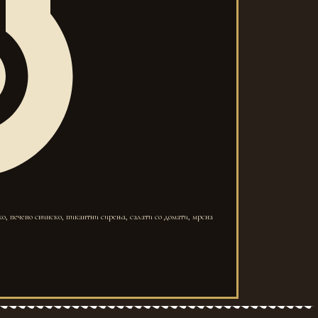
ко, печено свинско, пикантни сирења, салати со домати, мрсна