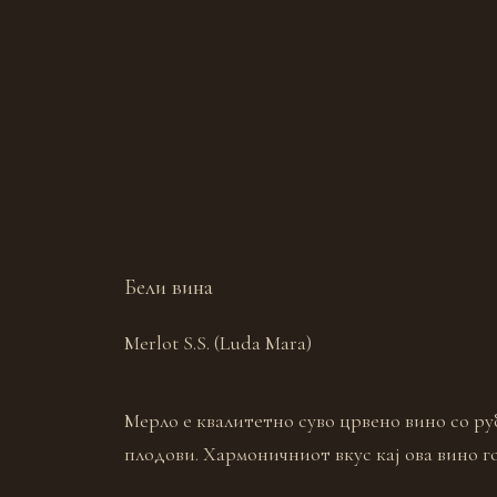
Бели вина
Merlot S.S. (Luda Mara)
Мерло е квалитетно суво црвено вино со ру
плодови. Хармоничниот вкус кај ова вино г