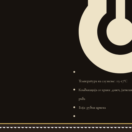
Температура на служење: 15-17°C
Комбинација со храна: дивеч, јагнеш
риба
Боја: рубин црвена