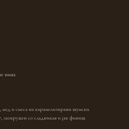
зе вина
е, мед и смеса на карамелизирани шумски
т, заокружен со сладникав и јак финиш.