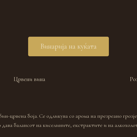
Винарија на куќата
Црвени вина
Ро
бин-црвена боја. Се одликува со арома на презреано грозј
о дава балансот на киселините, екстрактите и на алкохоло