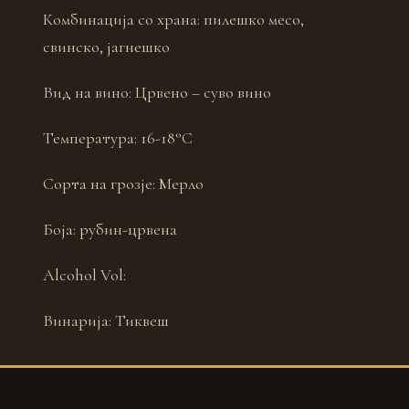
Комбинација со храна:
пилешко месо,
свинско, јагнешко
Вид на вино:
Црвено – суво вино
Температура:
16-18°С
Сорта на грозје:
Мерло
Боја:
рубин-црвена
Alcohol Vol:
Винарија:
Тиквеш