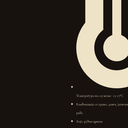
Температура на служење: 15-17°C
Комбинација со храна: дивеч, јагнеш
риба
Боја: рубин црвена