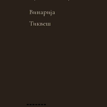
Винарија
Тиквеш