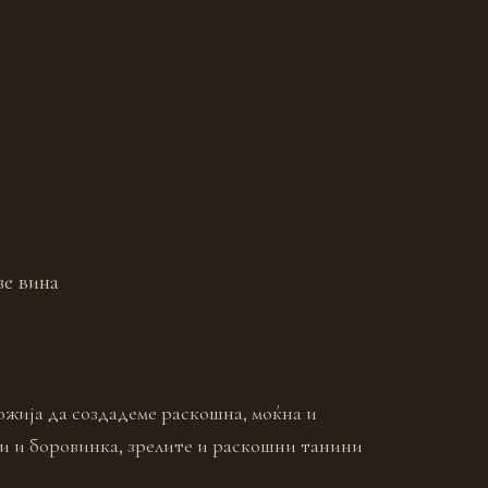
зе вина
ожија да создадеме раскошна, моќна и
ди и боровинка, зрелите и раскошни танини