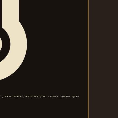
ко, печено свинско, пикантни сирења, салати со домати, мрсна