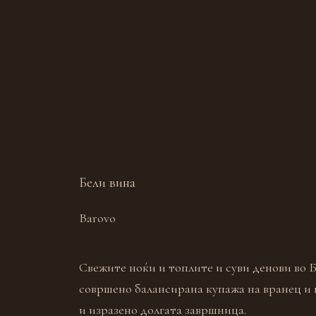
Бели вина
Barovo
Свежите ноќи и топлите и суви денови во 
совршено балансирана купажа на вранец и к
и изразено долгата завршница.