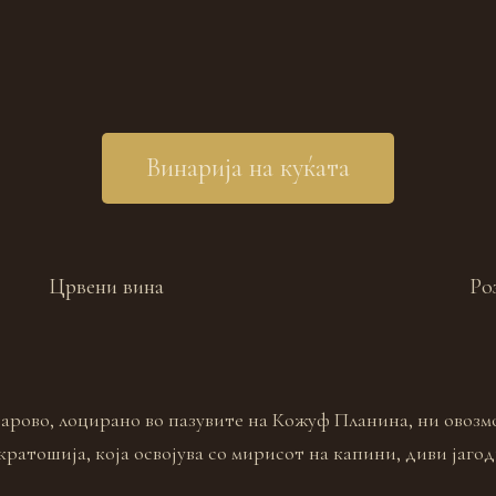
Винарија на куќата
Црвени вина
Ро
Барово, лоцирано во пазувите на Кожуф Планина, ни овозм
ратошија, која освојува со мирисот на капини, диви јаго