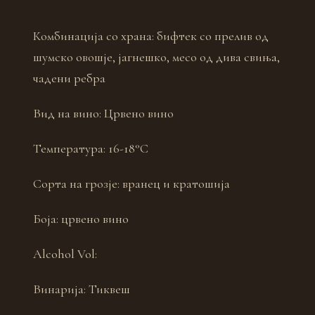
Комбинација со храна:
бифтек со прелив од
шумско овошје, јагнешко, месо од дива свиња,
чадени ребра
Вид на вино:
Црвено вино
Температура:
16-18°С
Сорта на грозје:
вранец и кратошија
Боја:
црвено вино
Alcohol Vol:
Винарија:
Тиквеш