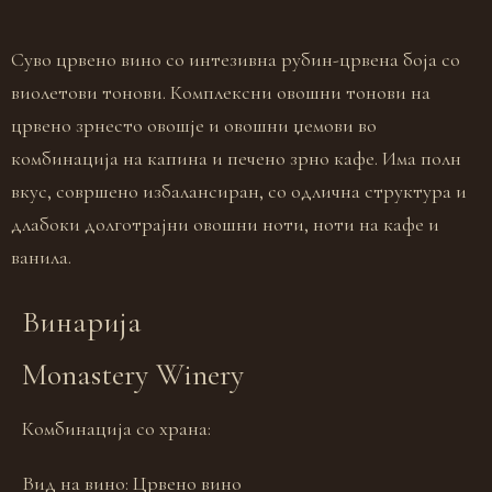
Суво црвено вино со интезивна рубин-црвена боја со
виолетови тонови. Комплексни овошни тонови на
црвено зрнесто овошје и овошни џемови во
комбинација на капина и печено зрно кафе. Има полн
вкус, совршено избалансиран, со одлична структура и
длабоки долготрајни овошни ноти, ноти на кафе и
ванила.
Винарија
Monastery Winery
Комбинација со храна:
Вид на вино:
Црвено вино