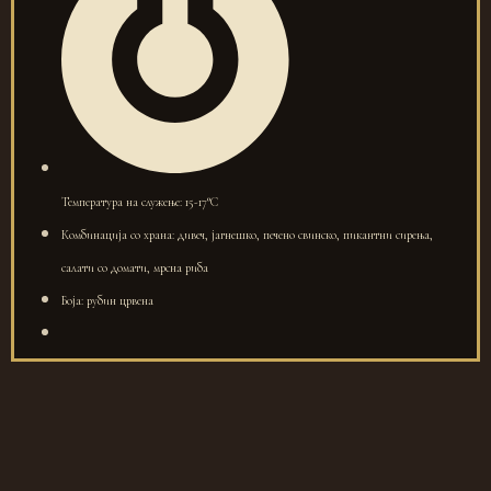
Температура на служење: 15-17°C
Комбинација со храна: дивеч, јагнешко, печено свинско, пикантни сирења,
салати со домати, мрсна риба
Боја: рубин црвена