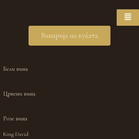
Винарија на куќата
Бели вина
Црвени вина
Розе вина
King David