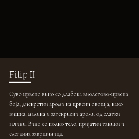
Filip II
Суво црвено вино со длабока виолетово-црвена
боја, дискретни ароми на црвени овошја, како
вишна, малина и затскриени ароми од слатки
зачини. Вино со полно тело, пријатни танини и
елеганна завршиница.