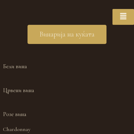
Винарија на куќата
Бели вина
Црвени вина
Розе вина
Chardonnay