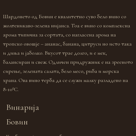
Шардонето од Бовин е квалитетно суво бело вино со
жолтеникаво-зелена нијанса. Тоа е вино со комплексна
арома типична за сортата, со нагласена арома на
тропско овошје – ананас, банана, цитруси но исто така
и диња и јаболко. Вкусот трае долго, и е мек,
балансиран и свеж. Одличен придружник е на зрееното
сирење, зелената салата, бело месо, риба и морска
храна. Ова вино терба да се служи малку разладено на
8-10ºC.
Винарија
Бовин