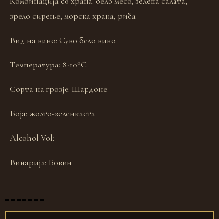
Комбинација со храна:
бело месо, зелена салата,
зрело сирење, морска храна, риба
Вид на вино:
Суво бело вино
Температура:
8-10°C
Сорта на грозје:
Шардоне
Боја:
жолто-зеленкаста
Alcohol Vol:
Винарија:
Бовин