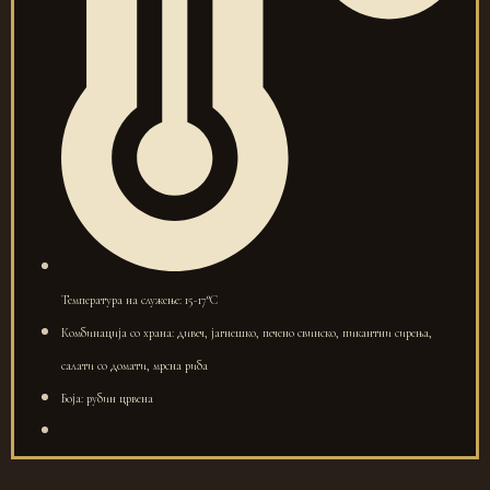
Температура на служење: 15-17°C
Комбинација со храна: дивеч, јагнешко, печено свинско, пикантни сирења,
салати со домати, мрсна риба
Боја: рубин црвена