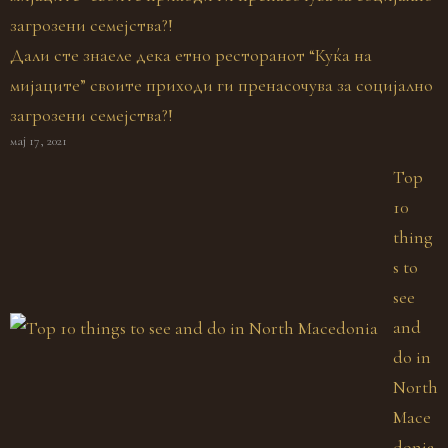
Дали сте знаеле дека етно ресторанот “Куќа на
мијаците” своите приходи ги пренасочува за социјално
загрозени семејства?!
мај 17, 2021
Top
10
thing
s to
see
and
do in
North
Mace
donia