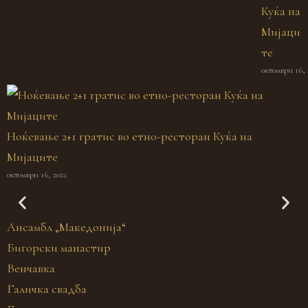
Куќа на
Мијаци
те
октомври 16, 
Ноќевање 2+1 гратис во етно-ресторан Куќа на
Мијаците
октомври 16, 2022
Тајната на Мијаците
Ансамбл „Македонија“
Бигорски манастир
Венчавка
Галичка свадба