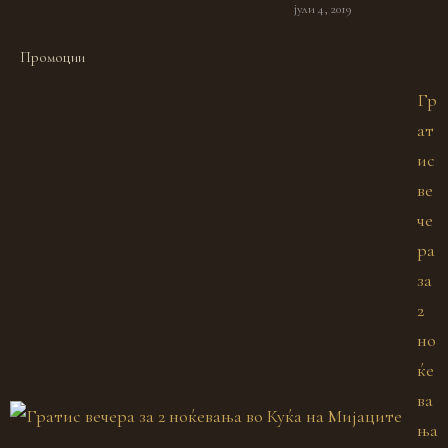
јули 4, 2019
Промоции
Гр
ат
ис
ве
че
ра
за
2
но
ќе
ва
ња