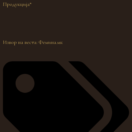
Продукција“
Извор на веста: Фемина.мк