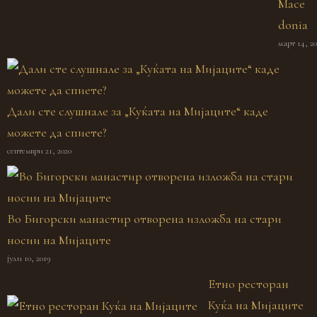
Mace
donia
март 14, 20
Дали сте слушнале за „Куќата на Мијаците“ каде
можете да спиете?
септември 21, 2020
Во Бигорски манастир отворена изложба на стари
носии на Мијаците
јули 10, 2019
Етно ресторан
Куќа на Мијаците