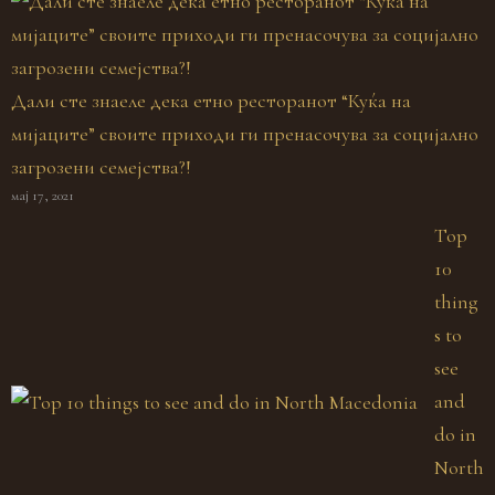
Дали сте знаеле дека етно ресторанот “Куќа на
мијаците” своите приходи ги пренасочува за социјално
загрозени семејства?!
мај 17, 2021
Top
10
thing
s to
see
and
do in
North