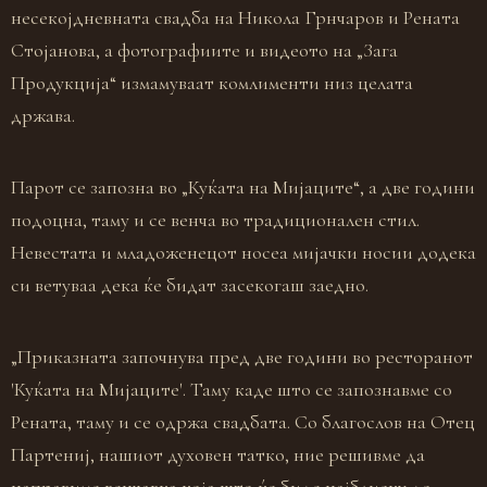
несекојдневната свадба на Никола Грнчаров и Рената
Стојанова, а фотографиите и видеото на „Зага
Продукција“ измамуваат комлименти низ целата
држава.
Парот се запозна во „Куќата на Мијаците“, а две години
подоцна, таму и се венча во традиционален стил.
Невестата и младоженецот носеа мијачки носии додека
си ветуваа дека ќе бидат засекогаш заедно.
„Приказната започнува пред две години во ресторанот
'Куќата на Мијаците'. Таму каде што се запознавме со
Рената, таму и се одржа свадбата. Со благослов на Отец
Партениј, нашиот духовен татко, ние решивме да