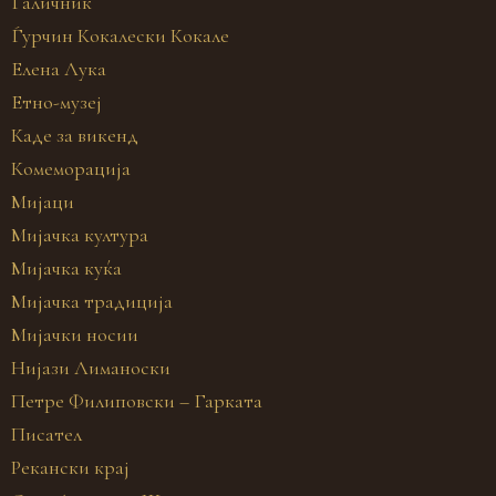
Галичник
Ѓурчин Кокалески Кокале
Елена Лука
Етно-музеј
Каде за викенд
Комеморација
Мијаци
Мијачка култура
Мијачка куќа
Мијачка традиција
Мијачки носии
Нијази Лиманоски
Петре Филиповски – Гарката
Писател
Рекански крај