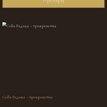
Соба Радика – трокреветна
С