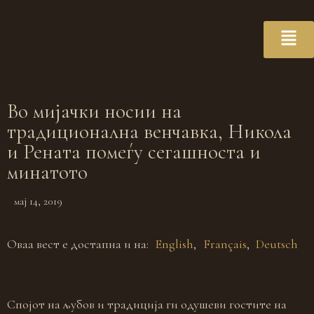
Во мијачки носии на
традиционална венчавка, Никола
и Рената помеѓу сегашноста и
минатото
мај 14, 2019
Оваа вест е достапна и на:
English
Français
Deutsch
Спојот на љубов и традиција ги одушеви гостите на