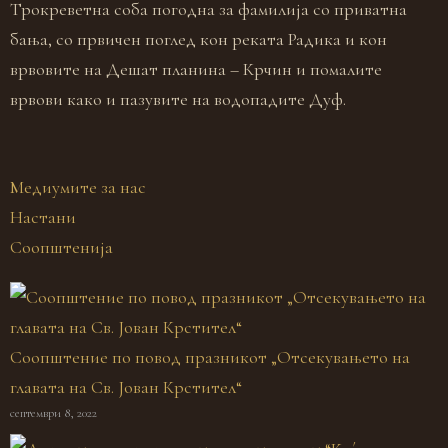
Трокреветна соба погодна за фамилија со приватна
Д
бања, со првичен поглед кон реката Радика и кон
б
врвовите на Дешат планина – Крчин и помалите
п
врвови како и пазувите на водопадите Дуф.
Медиумите за нас
Настани
Соопштенија
Соопштение по повод празникот „Отсекувањето на
главата на Св. Јован Крстител“
септември 8, 2022