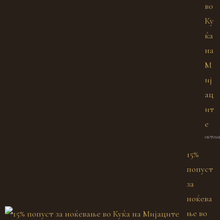
во
Ку
ќа
на
М
иј
ац
ит
е
октомв
15%
попуст
за
ноќева
ње во