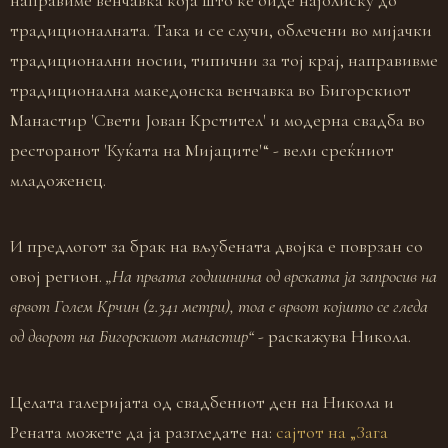
направиме венчавка која што ќе биде најблиску до
традиционалната. Така и се случи, облечени во мијачки
традиционални носии, типични за тој крај, направивме
традиционална македонска венчавка во Бигорскиот
Манастир 'Свети Јован Крстител' и модерна свадба во
ресторанот 'Куќата на Мијаците'“ - вели среќниот
младоженец.
И предлогот за брак на вљубената двојка е поврзан со
овој регион.
„На првата годишнина од врската ја запросив на
врвот Голем Крчин (2.341 метри), тоа е врвот којшто се гледа
од дворот на Бигорскиот манастир“
- раскажува Никола.
Целата галеријата од свадбениот ден на Никола и
Рената можете да ја разгледате на:
сајтот на „Зага