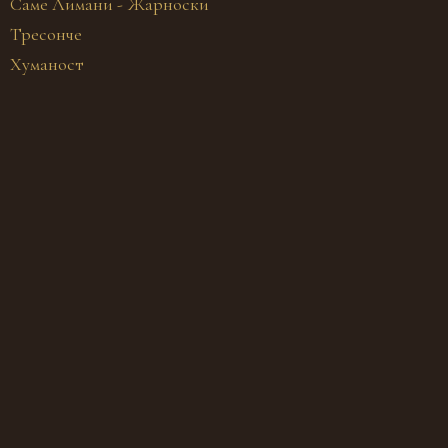
Саме Лимани - Жарноски
Тресонче
Хуманост