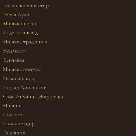
Бигорски манастир
Елена Лука
Мијачки носии
Каде за викенд
Мијачка традиција
Хуманост
Венчавка
Мијачка култура
Рекански крај
Нијази Лиманоски
Саме Лимани - Жарноски
Мијаци
Писател
Комеморација
Галичник