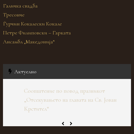
Галичка свадба
Тресонче
Ѓурчин Кокалески Кокале
Петре Филиповски – Гарката
Ансамбл „Македонија“
Актуелно
Соопштение по повод празникот
„Отсекувањето на главата на Св. Јован
Крстител“