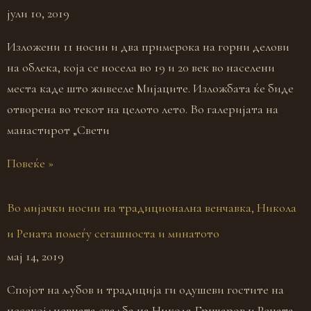
јули 10, 2019
Изложени 11 носии и два примерока на горни делови
на облека, која се носела во 19 и 20 век во населени
места каде што живееле Мијаците. Изложбата ќе биде
отворена во текот на целото лето. Во галеријата на
манастирот „Свети
Повеќе »
Во мијачки носии на традиционална венчавка, Никола
и Рената помеѓу сегашноста и минатото
мај 14, 2019
Спојот на љубов и традиција ги одушеви гостите на
несекојдневната свадба на Никола Грнчаров и Рената