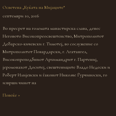
Осветена „Куќата на Мијаците“
септември 10, 2016
Во пресрет на големата манастирска слава, денес
Неговото Високопреосвештенство, Митрополитот
Дебарско-кичевски г. Тимотеј, во сослужение со
Митрополитот Повардарски, г. Агатангел,
Високопреподбниот Архимандрит г. Партениј,
јеромонахот Доситеј, свештениците Владо Недески и
Роберт Илијевски и ѓаконот Николче Ѓурчиноски, го
изврши чинот на
Повеќе »