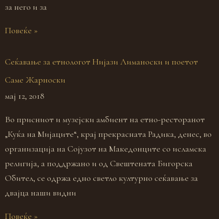
за него и за
Повеќе »
Сеќавање за етнологот Нијази Лиманоски и поетот
Саме Жарноски
мај 12, 2018
Во присниот и музејски амбиент на етно-ресторанот
„Куќа на Мијаците“, крај прекрасната Радика, денес, во
организација на Сојузот на Македонците со исламска
религија, а поддржано и од Свештената Бигорска
Обител, се одржа едно светло културно сеќавање за
двајца наши видни
Повеќе »