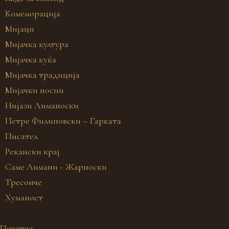
Комеморација
Мијаци
Мијачка култура
Мијачка куќа
Мијачка традиција
Мијачки носии
Нијази Лиманоски
Петре Филиповски – Гарката
Писател
Рекански крај
Саме Лимани - Жарноски
Тресонче
Хуманост
Почетна