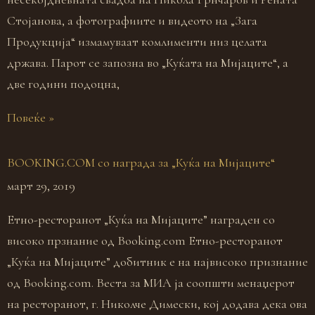
Стојанова, а фотографиите и видеото на „Зага
Продукција“ измамуваат комлименти низ целата
држава. Парот се запозна во „Куќата на Мијаците“, а
две години подоцна,
Повеќе »
BOOKING.COM со награда за „Куќа на Мијаците“
март 29, 2019
Eтно-ресторанот „Куќа на Мијаците” награден со
високо прзнание од Booking.com Eтно-ресторанот
„Куќа на Мијаците” добитник е на највисоко признание
од Booking.com. Веста за МИА ја соопшти менаџерот
на ресторанот, г. Николче Димески, кој додава дека ова