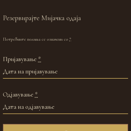
Резервирајте
Мијачка одаја
Потребните полиња се означени со
*
Пријавување
*
Одјавување
*