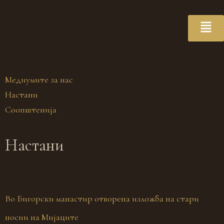
Медиумите за нас
Настани
Соопштенија
Настани
Во Бигорски манастир отворена изложба на стари
носии на Мијаците