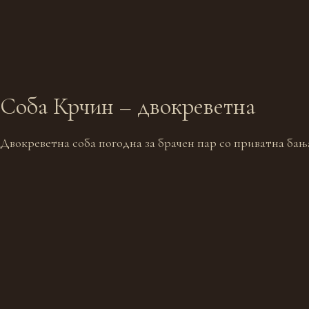
Соба Крчин – двокреветна
Двокреветна соба погодна за брачен пар со приватна бања