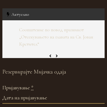
Актуелно
Соопштение по повод празникот
„Отсекувањето на главата на Св. Јован
Крстител“
Резервирајте
Мијачка одаја
Пријавување
*