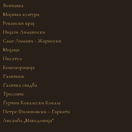
Венчавка
Мијачка култура
Рекански крај
Нијази Лиманоски
Саме Лимани - Жарноски
Мијаци
Писател
Комеморација
Галичник
Галичка свадба
Тресонче
Ѓурчин Кокалески Кокале
Петре Филиповски – Гарката
Ансамбл „Македонија“