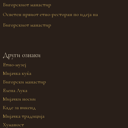
Осветен првиот етно-ресторан по идеја на
Бигорскиот манастир
Други ознаки
Етно-музеј
Мијачка куќа
Бигорски манастир
Елена Лука
Мијачки носии
Каде за викенд
Мијачка традиција
Хуманост