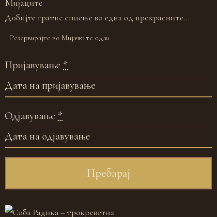
Мијаците
Добијте гратис спиење во една од прекрасните...
Резервирајте во Мијачките одаи
Пријавување
*
Одјавување
*