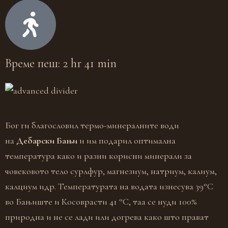
Време пеш: 2 hr 41 min
Бог ги благословил термо-минералните води
на
Дебарски Бањи
и им подарил оптимална
температура како и разни корисни минерали за
човековото тело сурлфур, магнезиум, натриум, калиум,
калциум идр. Температурата на водата изнесува 39°C
во Бањиште и Косоврасти 41 °C, таа се нуди 100%
природна и не се лади или догрева како што прават