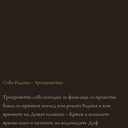
Соба Радика – трокреветна
С
Трокреветна соба погодна за фамилија со приватна
Д
бања, со првичен поглед кон реката Радика и кон
б
врвовите на Дешат планина – Крчин и помалите
п
врвови како и пазувите на водопадите Дуф.