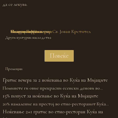
да се лекува.
Селото Гари
Мавровското езеро
Пештерата Алилица
Маврово и река
Бигорски Манастир Св. Јован Крстител
Елен скок
Селото Битуше
Други културни наследства
Повеќе
Промоции
Гратис вечера за 2 ноќевања во Куќа на Мијаците
Поминете ги овие прекрасни есенски денови во...
15% попуст за ноќевање во Куќа на Мијаците
20% намаление на престој во етно-ресторанот Куќа...
Ноќевање 2+1 гратис во етно-ресторан Куќа на