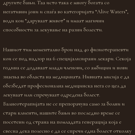
другите бањи. Таа исто така е многу богата со
негативни јони и спаѓа во категоријата “Alive Waters”,
води кои “даруваат живот” и имаат магични
способности за лекување на разни болести.
Нашиот тим моментално брои над 40 физиотерапевти
кои се под надзор на 6 специјализирани лекари. Секоја
година се додаваат млади членови, со амбиции и нови
знаења во областа на медицината. Нивната мисија е да
обезбедат професионална медицинска нега со цел да
лекуваат или спречуваат одредена болест.
Балнеотерапијата не се препорачува само за болни и
стари клиенти, нашите бањи во последно време се
посетени од страна на помладата генерација која е
свесна дека полесно е да се спречи една болест отколку