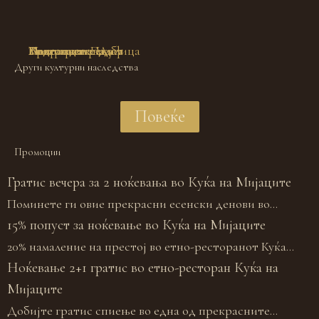
Водопадите Дуф
Галичката свадба
Маврово и река
Пештерата Алилица
Лазарополе
Тресонче
Гостински Палат
Други културни наследства
Повеќе
Промоции
Гратис вечера за 2 ноќевања во Куќа на Мијаците
Поминете ги овие прекрасни есенски денови во...
15% попуст за ноќевање во Куќа на Мијаците
20% намаление на престој во етно-ресторанот Куќа...
Ноќевање 2+1 гратис во етно-ресторан Куќа на
Мијаците
Добијте гратис спиење во една од прекрасните...