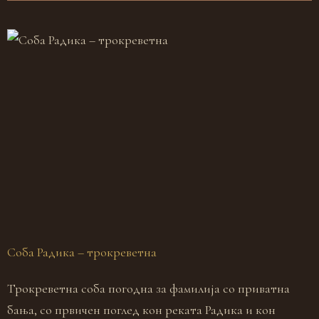
Соба Радика – трокреветна
С
Трокреветна соба погодна за фамилија со приватна
Д
бања, со првичен поглед кон реката Радика и кон
б