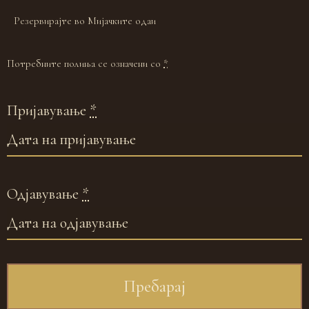
Резервирајте во Мијачките одаи
Потребните полиња се означени со
*
Пријавување
*
Одјавување
*