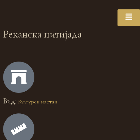
Реканска питијада
Вид:
Културен настан