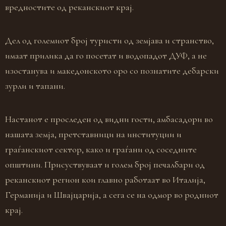
вредностите од реканскиот крај.
Дел од големиот број туристи од земјава и странство,
имаат прилика да го посетат и водопадот ДУФ, а не
изостанува и македонското оро со познатите дебарски
зурли и тапани.
Настанот е проследен од видни гости, амбасадори во
нашата земја, претставници на институции и
граѓанскиот сектор, како и граѓани од соседните
општини. Присуствуваат и голем број печалбари од
реканскиот регион кои главно работаат во Италија,
Германија и Швајцарија, а сега се на одмор во родниот
крај.