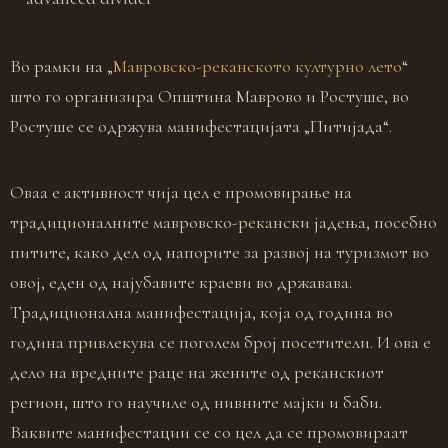
Во рамки на „
Мавровско-реканското културно лето
“
што го организира Општина Маврово и Ростуше, во
Ростуше се одржува манифестацијата „Питијада“.
Оваа е активност чија цел е промовирање на
традиционалните мавровско-рекански јадења, посебно
питите, како дел од напорите за развој на туризмот во
овој, еден од најубавите краеви во државава.
Традиционална манифестација, која од година во
година привлекува се поголем број посетители. И ова е
дело на вредните раце на жените од реканскиот
регион, што го научиле од нивните мајки и баби.
Ваквите манифестации се со цел да се промовираат