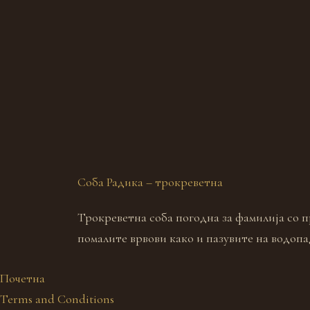
Соба Радика – трокреветна
Трокреветна соба погодна за фамилија со п
помалите врвови како и пазувите на водоп
Почетна
Terms and Conditions