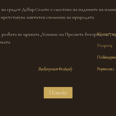
та на градот Дебар.Селото е сместено на падините на пла
а претставува заштитен споменик на природата.
Манастир
 резбата во црквата „Успение на Пресвета Богородица“, к
ката.
Георгиј
Пештера
Победоно
Водопадите Дуф
Дебарски Бањи
Алилица
Рајчица
Повеќе