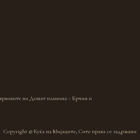
Соба Крчин – 
 врвовите на Дешат планина – Крчин и
Двокреветна с
реката Радика.
Copyright © Куќа на Мијаците, Сите права се задржани