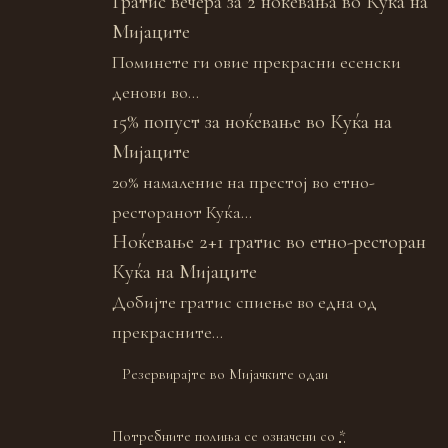
Гратис вечера за 2 ноќевања во Куќа на
Мијаците
Поминете ги овие прекрасни есенски
денови во...
15% попуст за ноќевање во Куќа на
Мијаците
20% намаление на престој во етно-
ресторанот Куќа...
Ноќевање 2+1 гратис во етно-ресторан
Куќа на Мијаците
Добијте гратис спиење во една од
прекрасните...
Резервирајте во Мијачките одаи
Потребните полиња се означени со
*