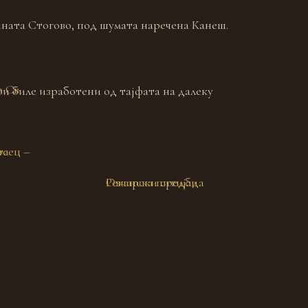
нината Стогово, под шумата наречена Канеш.
 Св.
ои биле изработени од тајфата на далеку
та
сец –
Овчарски средби
Реканска питијада