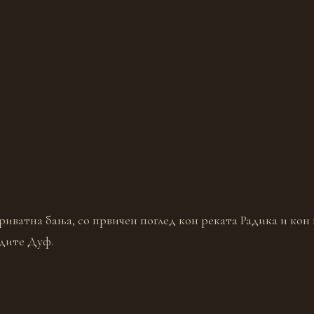
риватна бања, со првичен поглед кон реката Радика и кон
адите Дуф.