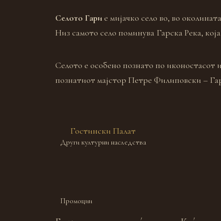
Селото Гари
e мијачко село во, во околина
Низ самото село поминува Гарска Река, кој
Селото е особено познато по иконостасот и
познатиот мајстор Петре Филиповски – Гар
Гостински Палат
Други културни наследства
Промоции