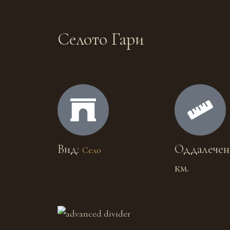
Селото Гари
Вид:
Оддалечено
Село
км.