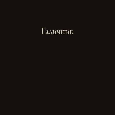
Галичник