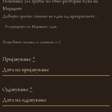
Ноќевање 2+1 гратис во етно-ресторан Куќа на
Мијаците
Добијте гратис спиење во една од прекрасните...
Резервирајте во Мијачките одаи
Потребните полиња се означени со
*
Пријавување
*
Одјавување
*