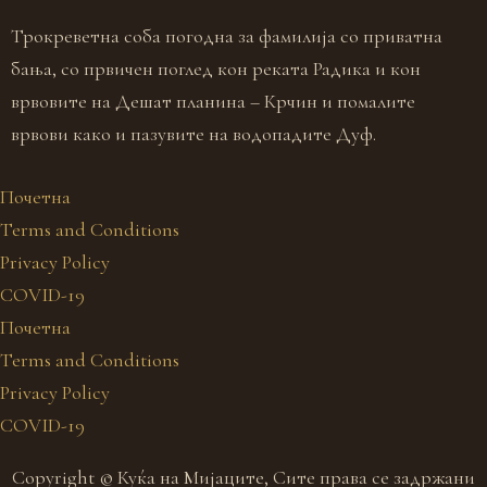
Трокреветна соба погодна за фамилија со приватна
Д
бања, со првичен поглед кон реката Радика и кон
б
врвовите на Дешат планина – Крчин и помалите
п
врвови како и пазувите на водопадите Дуф.
Почетна
Terms and Conditions
Privacy Policy
COVID-19
Почетна
Terms and Conditions
Privacy Policy
COVID-19
Copyright © Куќа на Мијаците, Сите права се задржани