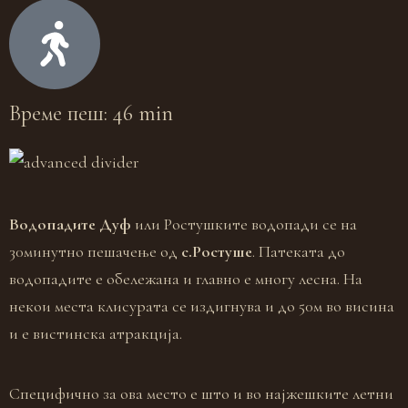
Време пеш: 46 min
Водопадите Дуф
или Ростушките водопади се на
30минутно пешачење од
с.Ростуше
. Патеката до
водопадите е обележана и главно е многу лесна. На
некои места клисурата се издигнува и до 50м во висина
и е вистинcка атракција.
Специфично за ова место е што и во најжешките летни