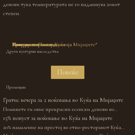
денови тука температурата не го надминува 20иот
степен.
Мавровското езеро
Гостински Палат
Етно ресторанот „Куќа на Мијаците“
Лазарополе
Галичка ликовна колонија
Пештерата Алилица
Тресонче
Други културни наследства
Повеќе
Промоции
Гратис вечера за 2 ноќевања во Куќа на Мијаците
Поминете ги овие прекрасни есенски денови во...
15% попуст за ноќевање во Куќа на Мијаците
20% намаление на престој во етно-ресторанот Куќа...