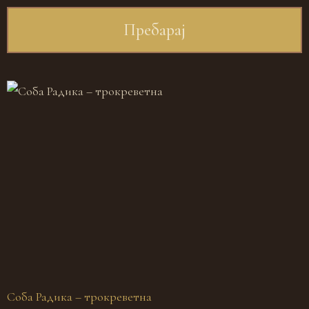
Соба Радика – трокреветна
С