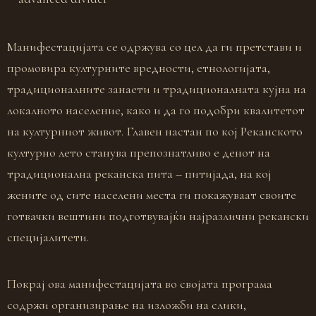
Манифестацијата се одржува со цел да ги претстави и
промовира културните вредности, етнологијата,
традиционалните занаети и традиционалната кујна на
локалното население, како и да го подобри квалитетот
на културниот живот. Главен настан по кој Реканското
културно лето станува препознатливо е денот на
традиционална реканска пита – питијада, на кој
жените од сите населени места ги покажуваат своите
готвачки вештини подготвувајќи најразлични рекански
специјалитети.
Покрај ова манифестацијата во својата програма
содржи организирање на изложби на слики,