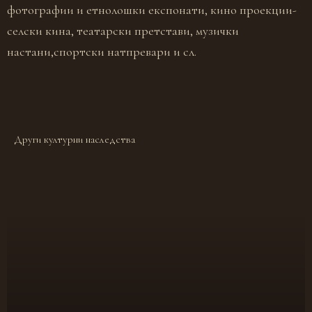
фотографии и етнолошки експонати, кино проекции-
селски кина, театарски претстави, музички
настани,спортски натпревари и сл.
Други културни наследства