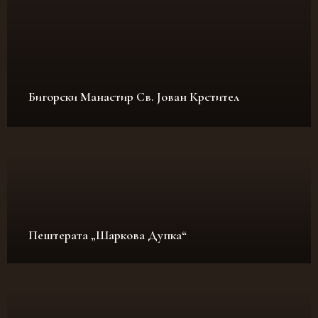
Бигорски Манастир Св. Јован Крстител
Пештерата „Шаркова Дупка“