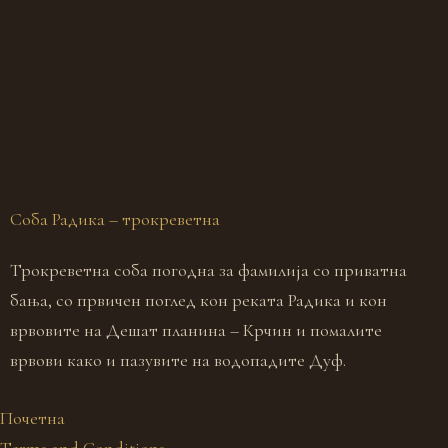
Соба Радика – трокреветна
С
Трокреветна соба погодна за фамилија со приватна
Д
бања, со првичен поглед кон реката Радика и кон
б
врвовите на Дешат планина – Крчин и помалите
п
врвови како и пазувите на водопадите Дуф.
Почетна
Terms and Conditions