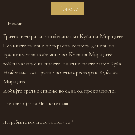
Повеќе
Промоции
Гратис вечера за 2 ноќевања во Куќа на Мијаците
Поминете ги овие прекрасни есенски денови во...
15% попуст за ноќевање во Куќа на Мијаците
20% намаление на престој во етно-ресторанот Куќа...
Ноќевање 2+1 гратис во етно-ресторан Куќа на
Мијаците
Добијте гратис спиење во една од прекрасните...
Резервирајте во Мијачките одаи
Потребните полиња се означени со
*