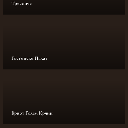
Тресонче
Гостински Палат
Врвот Голем Крчин