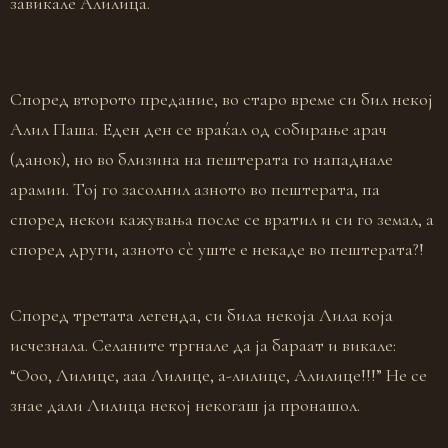
завикале Алилица.
Според второто предание, во старо време си бил некој
Алил Паша. Еден ден се враќал од собирање арач
(данок), но во близина на пештерата го нападнале
арамии. Тој го засолнил азното во пештерата, па
според некои кажувања после се вратил и си го земал, а
според други, азното сѐ уште е некаде во пештерата?!
Според третата легенда, си била некоја Лила која
исчезнала. Селаните тргнале да ја бараат и викале:
“Ооо, Лилице, ааа Лилице, а-лилице, Алилице!!!” Не се
знае дали Лилица некој некогаш ја пронашол.