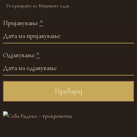
Резервирајте во Мијачките одаи
Пријавување
*
Одјавување
*