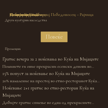
Дебарски Бањи
Селото Гари
Маврово и река
Манастир Св. Георгиј Победоносец – Рајчица
Село Јанче
Галичката свадба
Пештерата Алилица
Други културни наследства
Повеќе
Промоции
Гратис вечера за 2 ноќевања во Куќа на Мијаците
Поминете ги овие прекрасни есенски денови во...
15% попуст за ноќевање во Куќа на Мијаците
20% намаление на престој во етно-ресторанот Куќа...
Ноќевање 2+1 гратис во етно-ресторан Куќа на
Мијаците
Добијте гратис спиење во една од прекрасните...