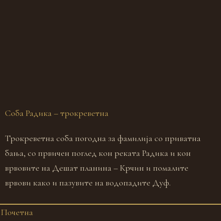
Соба Радика – трокреветна
С
Трокреветна соба погодна за фамилија со приватна
Д
бања, со првичен поглед кон реката Радика и кон
б
врвовите на Дешат планина – Крчин и помалите
п
врвови како и пазувите на водопадите Дуф.
Почетна