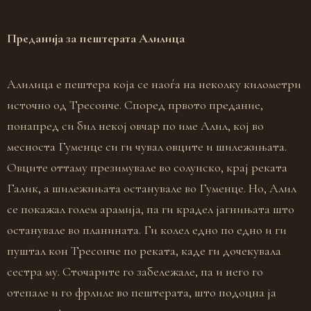
Преданија за пештерата Алилица
Алилица е пештера која се наоѓа на неколку километри
источно од Тресонче. Според првото предание,
понапред си бил некој овчар по име Алил, кој во
месноста Гуменце си ги чувал овците и шилежињата.
Овците оттаму презимувале во солунско, крај реката
Галик, а шилежињата останувале во Гуменце. Но, Алил
се покажал голем арамија, па ги крадел јагнињата што
останувале во планината. Ги колел едно по едно и ги
пуштал кон Тресонче по реката, каде ги дочекувала
сестра му. Сточарите го забележале, па и него го
отепале и го фрлиле во пештерата, што подоцна ја