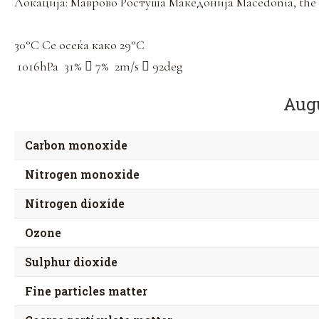
Локација: Маврово Ростуша
Македонија Macedonia, the 
30
°C
Се осеќа како
29
°C
1016
hPa
31
%
7
%
2
m/s
92
deg
Augu
Carbon monoxide
Nitrogen monoxide
Nitrogen dioxide
Ozone
Sulphur dioxide
Fine particles matter