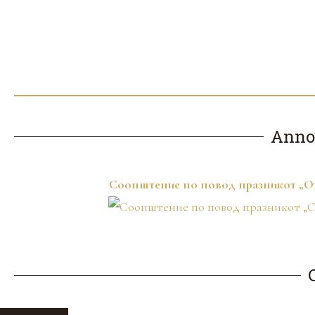
Anno
Соопштение по повод празникот „Отс