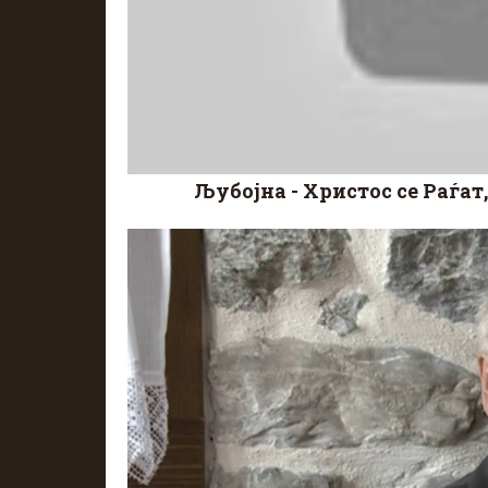
Љубојна - Христос се Раѓат