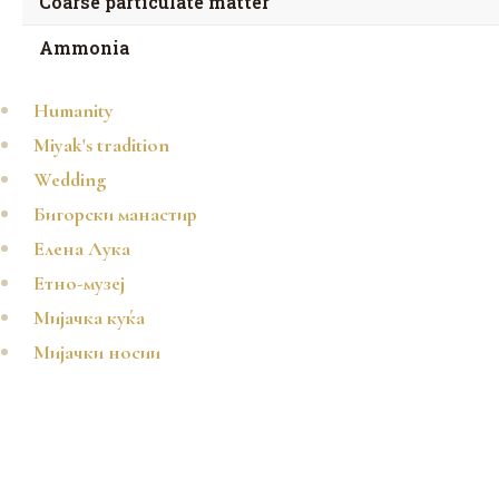
Coarse particulate matter
Ammonia
Humanity
Miyak's tradition
Wedding
Бигорски манастир
Елена Лука
Етно-музеј
Мијачка куќа
Мијачки носии