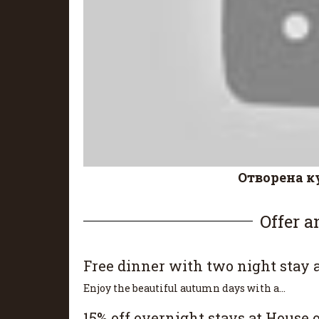
Отворена к
Offer 
Free dinner with two night stay 
Enjoy the beautiful autumn days with a...
15% off overnight stays at House 