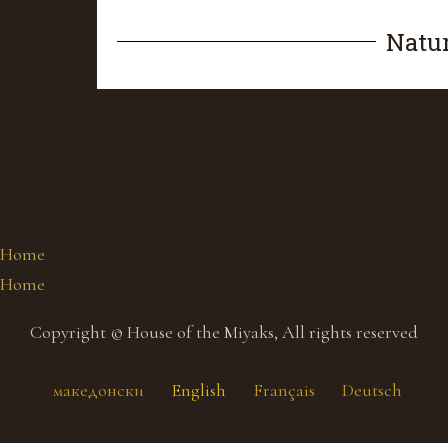
Natur
Home
Home
Copyright © House of the Miyaks, All rights reserved
македонски
English
Français
Deutsch