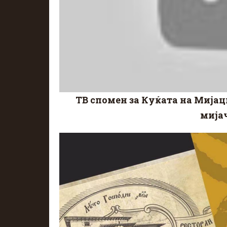
ТВ спомен за Куќата на Мијац
мија