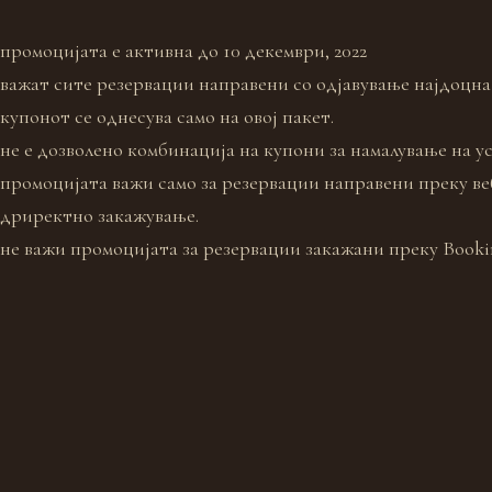
промоцијата е активна до 10 декември, 2022
важат сите резервации направени со одјавување најдоцна 
купонот се однесува само на овој пакет.
не е дозволено комбинација на купони за намалување на ус
промоцијата важи само за резервации направени преку ве
дриректно закажување.
не важи промоцијата за резервации закажани преку Booki