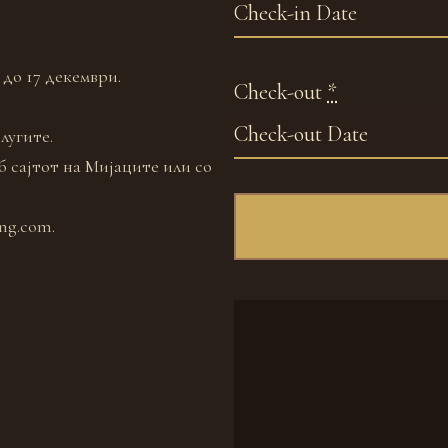
до 17 декември.
Check-out
*
лугите.
б сајтот на Мијаците или со
ng.com.