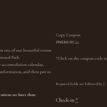
Copy Coupon
FNKMDEC22
in one of our beautiful rooms
tional Park.
*Click on the coupon code to
he accomodation calendar,
 information, and then put in
Required fields are followed by
*
ations no later than
Check-in
*