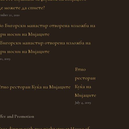
де можете да спиете?
ember 21, 2020
 Бигорски манастир отворена изложба на
ари носии на Мијаците
10, 2019
Етно
ресторан
Куќа на
Мијаците
July 4, 2019
fer and Promotion