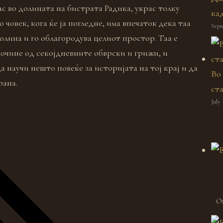
ас во долината на бистрата Радика, украс толку
ка
човек, кога ќе ја погледне, има впечаток дека таа
Sept
олина и го облагородува целиот простор. Таа е
почине од секојдневните обврски и грижи, и
а научи нешто повеќе за историјата на тој крај и да
Во
рана.
ст
July 
Of