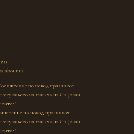
nts
ss about us
општение по повод празникот
секувањето на главата на Св. Јован
стител“