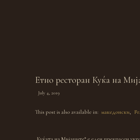
Етно ресторан Куќа на Миј
July 4, 2019
This post is also available in:
македонски
Fr
„Куќата на Мијаците“ е еден прекрасен укр