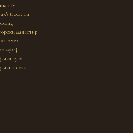
manity
ak's tradition
dding
горски манастир
ена Лука
но-музеј
јачка куќа
јачки носии