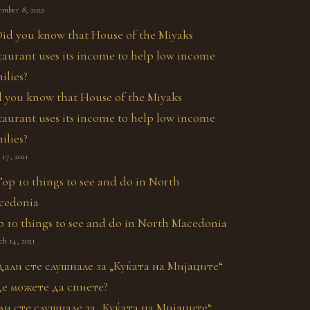
ember 8, 2022
 you know that House of the Miyaks
taurant uses its income to help low income
ilies?
17, 2021
 10 things to see and do in North Macedonia
h 14, 2021
ли сте слушнале за „Куќата на Мијаците“