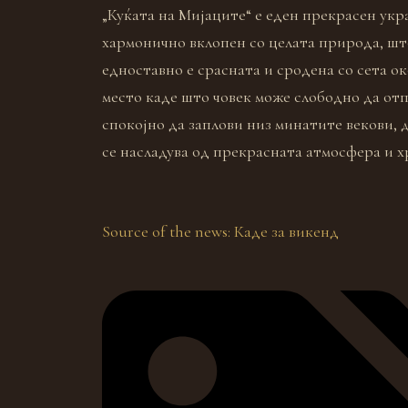
„Куќата на Мијаците“ е еден прекрасен укр
хармонично вклопен со целата природа, што 
едноставно е срасната и сродена со сета ок
место каде што човек може слободно да от
спокојно да заплови низ минатите векови, д
се насладува од прекрасната атмосфера и х
Source of the news: Каде за викенд