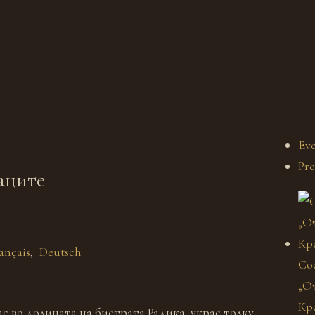
Eve
Pre
аците
ançais
Deutsch
Со
„От
Кр
ас во долината на бистрата Радика, украс толку