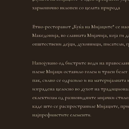
хармонично вклопен со целата природа
Етно-ресторанот „Куќа на Мијаците“ се наоѓ
Македонија, во славната Мијачија, која ги 
општествени дејци, духовници, писатели, 
Напојувано од бистрите води на православ
племе Мијаци оставило голем и траен белег
пак, силно се одразило и на материјалната 
изградена целосно во духот на традициона
еклектизам од разновидните мијачки стилов
каде што се распространиле Мијаците, при
најпрефинетите елементи.