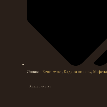
Ознаки:
Етно-музеј
,
Каде за викенд
,
Мијачк
Related events