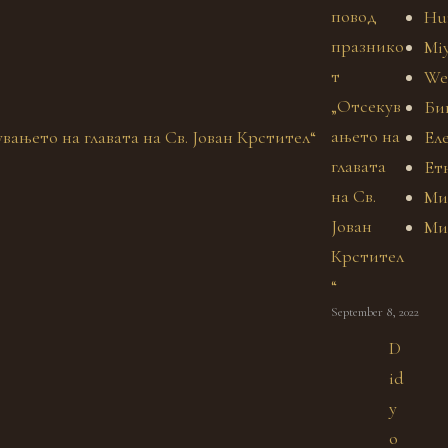
повод
Hu
празнико
Miy
т
We
„Отсекув
Би
ањето на
Ел
главата
Ет
на Св.
Ми
Јован
Ми
Крстител
“
September 8, 2022
D
id
y
o