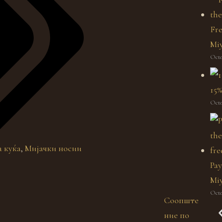
Fre
Mi
Octo
15%
Octo
а куќа
,
Мијачки носии
Pay
Miy
Octo
Соопште
ние по