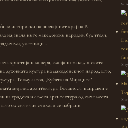
Sept
а во историски најзначајниот крај на Р.
дала најзначајните македонски народн
и будители,
Did
градители, уметници…
res
fam
ната христијанска вера, славјано-македонското
May 
 на духовната култура на македонскиот народ, што,
култура. Токму затоа, „Куќата на Мијаците“
лната мијачка архитектура. Всушност, направен е
Top
и на градска и селска архитектура од сите места
Marc
 што од сите тие стилови се избрани
Да