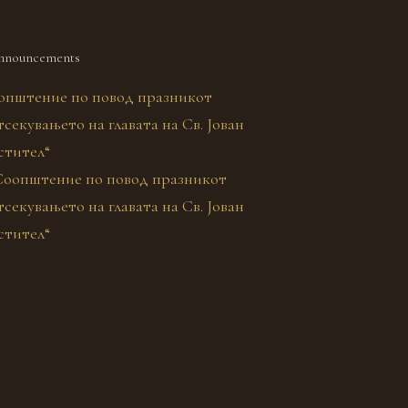
nnouncements
општение по повод празникот
секувањето на главата на Св. Јован
стител“