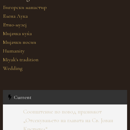
Бигорски манастир
Елена Лука
Етно-музеј
Мијачка куќа
Мијачки носии
Humanity
Miyak's tradition
Wedding
Current
Соопштение по повод празникот
„Отсекувањето на главата на Св. Јован
Крстител“