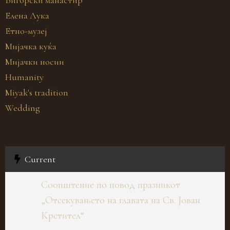
Бигорски манастир
Елена Лука
Етно-музеј
Мијачка куќа
Мијачки носии
Humanity
Miyak's tradition
Wedding
Current
Соопштение по повод празникот
„Отсекувањето на главата на Св. Јован
Крстител“