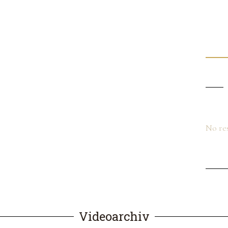
No re
Videoarchiv