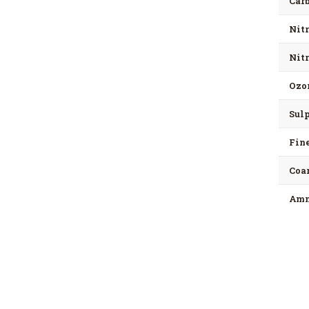
Car
Nit
Nit
Ozo
Sul
Fine
Coar
Amm