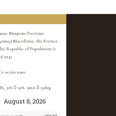
ија: Маврово Ростуша
онија Macedonia, the Former
lav Republic of
Population: (1
3) 9147
е осеќа како
Pa
32
%
92
%
3
m/s
52
deg
August 8, 2026