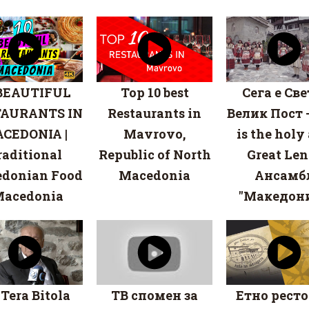
 BEAUTIFUL
Top 10 best
Сега е Све
TAURANTS IN
Restaurants in
Велик Пост -
CEDONIA |
Mavrovo,
is the holy
raditional
Republic of North
Great Lent
donian Food
Macedonia
Ансамб
 Macedonia
"Македони
Tera Bitola
ТВ спомен за
Етно рест