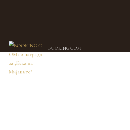
BOOKING.COM
со награда за
„Куќа на
лна
Мијаците“
еѓу
 и