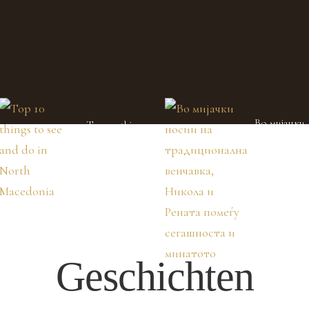
Во мијачки
Top 10 things
носии на
to see and do
традициона
in North
венчавка,
Macedonia
Никола и
Рената пом
сегашноста
минатото
Geschichten