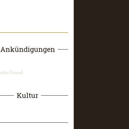
Ankündigungen
sults found.
Kultur