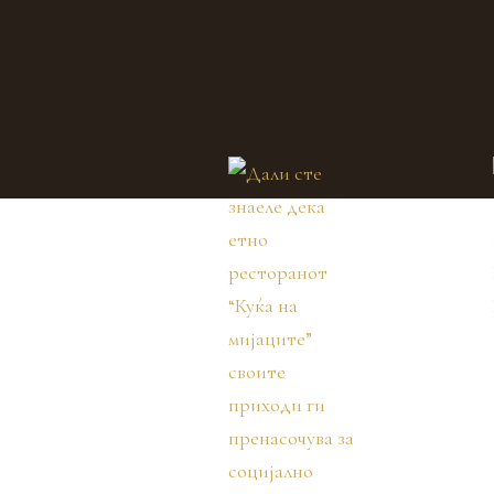
Дали сте
знаеле дека
етно
ресторанот
“Куќа на
мијаците”
своите
приходи ги
пренасочува
за социјално
загрозени