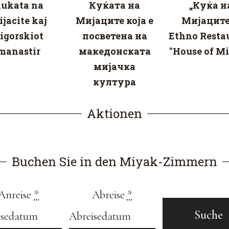
ukata na
Куќата на
„Куќа н
jacite kaj
Мијаците која е
Мијаците
igorskiot
посветена на
Ethno Resta
manastir
македонската
"House of Mi
мијачка
култура
Aktionen
Buchen Sie in den Miyak-Zimmern
Anreise
*
Abreise
*