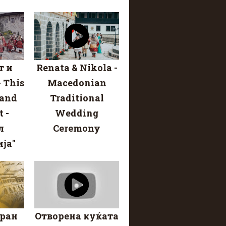
т и
Renata & Nikola -
 This
Macedonian
 and
Traditional
 -
Wedding
л
Ceremony
ја"
оран
Отворена куќата