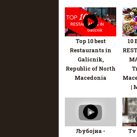
Top 10 best
10
Restaurants in
RES
Galicnik,
MA
Republic of North
T
Macedonia
Mace
|
Љубојна -
Tv 