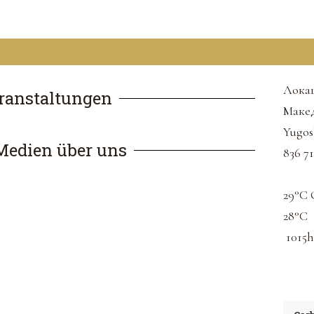
Локац
ranstaltungen
Макед
Yugos
Medien über uns
836 71
29
°C
С
28
°C
1015
h