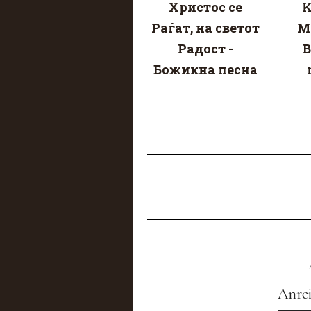
Христос се
K
Раѓат, на светот
Mi
Радост -
B
Божикна песна