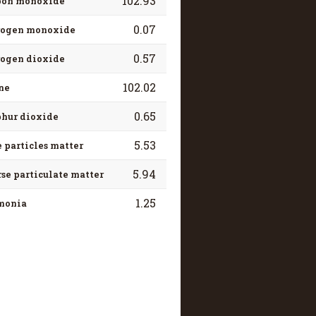
102.93
bon monoxide
0.07
rogen monoxide
0.57
rogen dioxide
102.02
ne
0.65
phur dioxide
5.53
 particles matter
5.94
se particulate matter
1.25
onia