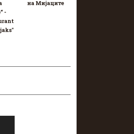
а
на Мијаците
“ -
urant
jaks"