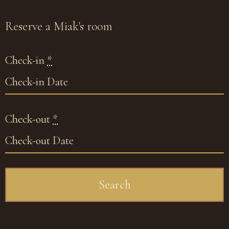
Reserve
a Miak's room
Check-in
*
Check-out
*