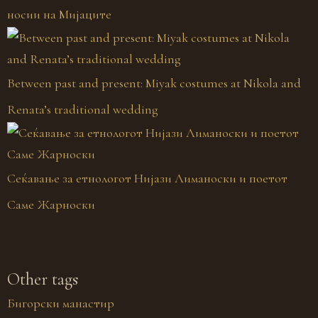
носии на Мијаците
Between past and present: Miyak costumes at Nikola and
Renata’s traditional wedding
Сеќавање за етнологот Нијази Лиманоски и поетот
Саме Жарноски
Other tags
Бигорски манастир