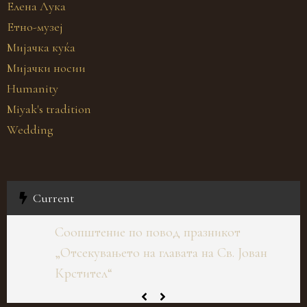
Елена Лука
Етно-музеј
Мијачка куќа
Мијачки носии
Humanity
Miyak's tradition
Wedding
Current
Соопштение по повод празникот
„Отсекувањето на главата на Св. Јован
Крстител“