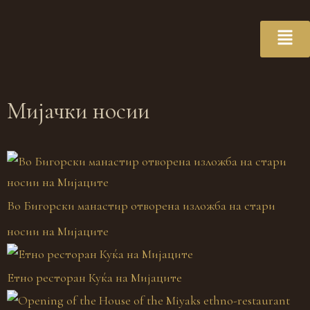
Мијачки носии
Во Бигорски манастир отворена изложба на стари
носии на Мијаците
Етно ресторан Куќа на Мијаците