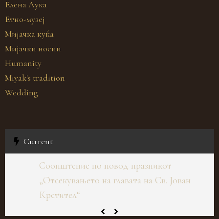
Елена Лука
Етно-музеј
Мијачка куќа
Мијачки носии
Humanity
Miyak's tradition
Wedding
Current
Соопштение по повод празникот
„Отсекувањето на главата на Св. Јован
Крстител“