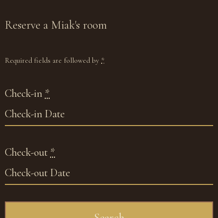
Reserve
a Miak's room
Required fields are followed by
*
Check-in
*
Check-out
*