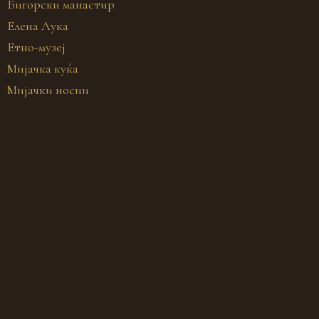
Бигорски манастир
Елена Лука
Етно-музеј
Мијачка куќа
Мијачки носии