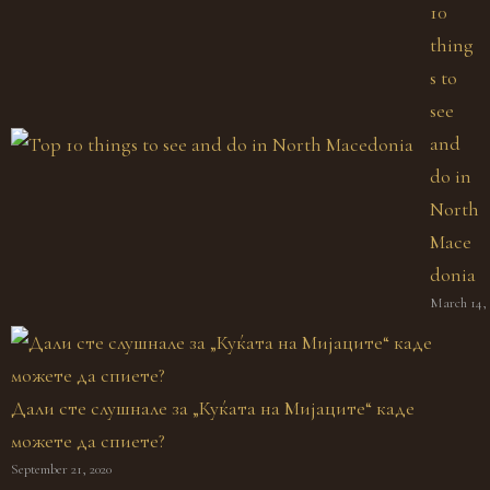
10
thing
s to
see
and
do in
North
Mace
donia
March 14, 
Дали сте слушнале за „Куќата на Мијаците“ каде
можете да спиете?
September 21, 2020