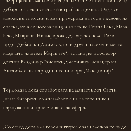
Галеријата на манастирот да изложиме носии кои се од
дебарско- реканската етнографска целина. Овде се
изложени 11 носии и два примерока на горни делови на
облека, која се носела во 19 и 20 век во Горна Река, Мала
Река, Маврово, Никифорово, Дебарско поле, Голо
Брдо, Дебарски Дримкол, но и други населени места
каде што живееле Мијаците“, истакнува професор
доктор Владимир Јаневски, уметнички менаџер на
Ансамблот на народни песни и ора „Македонија“.
Тој додава дека соработката на манастирот Свети
Јован Бигорски со ансамблот е на високо ниво и
најавува нови проекти во оваа сфера.
„Со оглед дека има голем интерес оваа изложба ќе биде