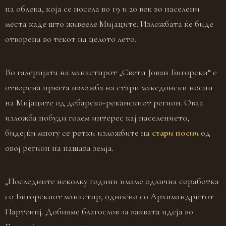
на облека, која се носела во 19 и 20 век во населени
места каде што живееле Мијаците. Изложбата ќе биде
отворена во текот на целото лето.
Во галеријата на манастирот „Свети Јован Бигорски“ е
отворена првата изложба на стари македонски носии
на Мијаците од дебарско-реканскиот регион. Оваа
изложба побуди голем интерес кај населението,
бидејќи многу се ретки изложбите на
стари носии
од
овој регион на нашава земја.
„Последните неколку години имаме одлична соработка
со Бигорскиот манастир, односно со Архимандритот
Партениј. Добивме благослов за ваквата идеја во