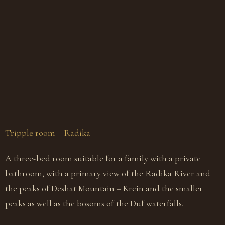
Tripple room – Radika
D
A three-bed room suitable for a family with a private
A
bathroom, with a primary view of the Radika River and
p
the peaks of Deshat Mountain – Krcin and the smaller
s
peaks as well as the bosoms of the Duf waterfalls.
t