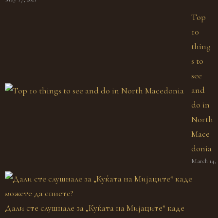
Top
10
thing
s to
see
and
do in
North
Mace
donia
March 14, 
Дали сте слушнале за „Куќата на Мијаците“ каде