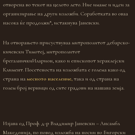
отворена во текот на целото лето. Ние имаме и идеи за
организирање на други изложби. Соработката во оваа
насока ќе продолжи“, истакнува Јаневски.
На отворањето присуствуваа митрополитот дебарско-
кичевски Тимотеј, митрополитот
брегалничкиИларион, како и епископот хераклејски
Климент. Посетеноста на изложбата е голема како од
страна на
месното население,
така и од страна на
голем број верници од сите градови на нашава земја.
Изјава од Проф. д-р Владимир Јаневски – Ансамбл
Македонија, по повод изложба на носии во Бигорски