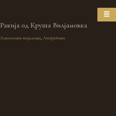
Ракија oд Круша Вилјамовка
Алкохолни пијалоци
,
Аперативи