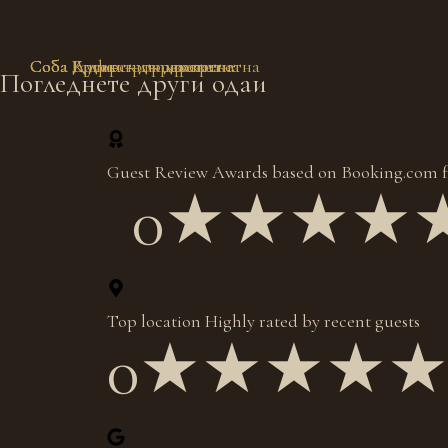
Соба Радика – трокреветна
Соба Крчин – двокреветна
Соба Дуф – трокреветна
Соба Бигорски – двокреветна
Погледнете други одаи
Guest Review Awards based on Booking.com f
0
★★★★
Top location Highly rated by recent guests
0
★★★★