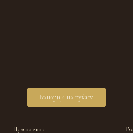
Винарија на куќата
Црвени вина
Ро