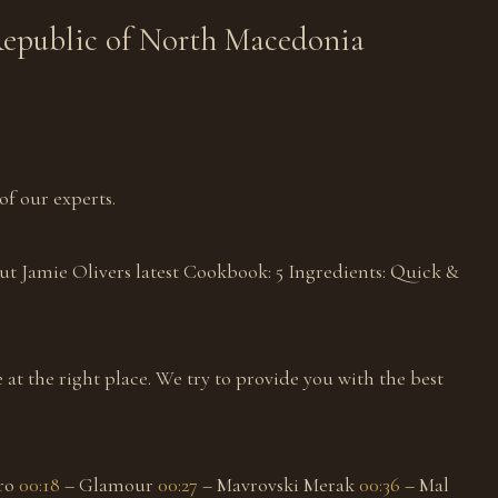
Republic of North Macedonia
of our experts.
out Jamie Olivers latest Cookbook: 5 Ingredients: Quick &
 at the right place. We try to provide you with the best
tro
00:18
– Glamour
00:27
– Mavrovski Merak
00:36
– Mal