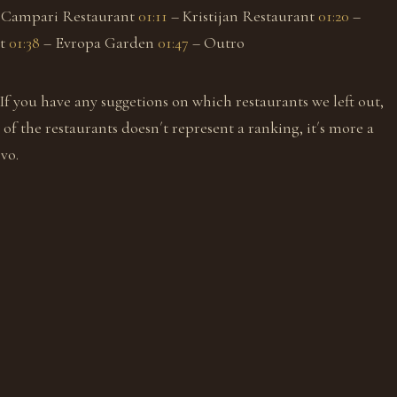
 Campari Restaurant
01:11
– Kristijan Restaurant
01:20
–
nt
01:38
– Evropa Garden
01:47
– Outro
 If you have any suggetions on which restaurants we left out,
f the restaurants doesn´t represent a ranking, it´s more a
vo.