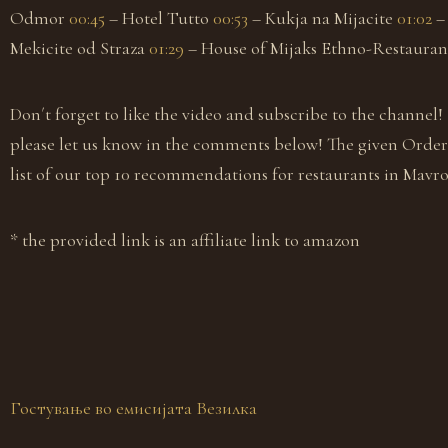
Odmor
00:45
– Hotel Tutto
00:53
– Kukja na Mijacite
01:02
–
Mekicite od Straza
01:29
– House of Mijaks Ethno-Restaura
Don´t forget to like the video and subscribe to the channel!
please let us know in the comments below! The given Order o
list of our top 10 recommendations for restaurants in Mavro
* the provided link is an affiliate link to amazon
Гостување во емисијата Везилка