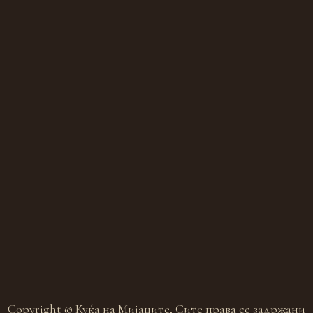
 Restaurants in Galicnik, Republic of North Macedonia
Copyright © Куќа на Мијаците, Сите права се задржани