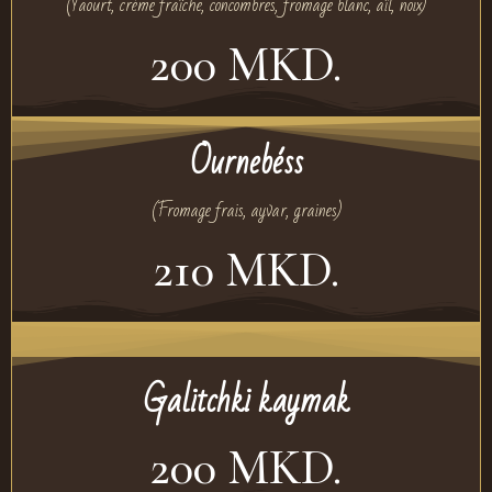
(Yaourt, crème fraîche, concombres, fromage blanc, aïl, noix)
200 MKD.
Ournebéss
(Fromage frais, ayvar, graines)
210 MKD.
Galitchki kaymak
200 MKD.