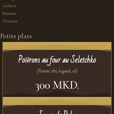
Goûtez
Poisson
Desserts
Petits plats
Poivrons au four au Seletchko
(Poivrons rôtis, kaymak, aïl)
300 MKD.