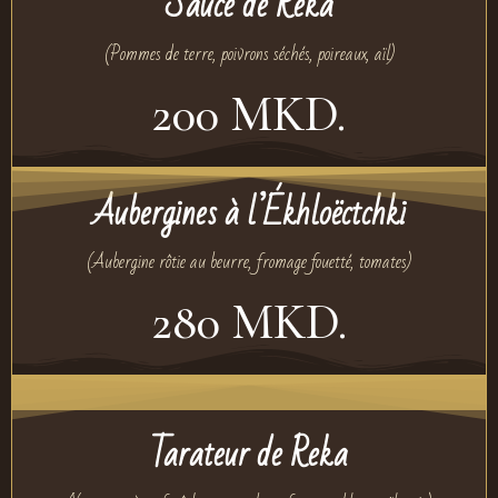
Sauce de Reka
(Pommes de terre, poivrons séchés, poireaux, aïl)
200 MKD.
Aubergines à l’Ékhloëctchki
(Aubergine rôtie au beurre, fromage fouetté, tomates)
280 MKD.
Tarateur de Reka