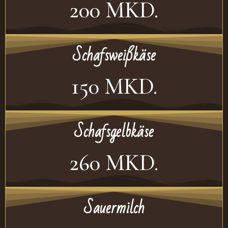
200 MKD.
Schafsweißkäse
150 MKD.
Schafsgelbkäse
260 MKD.
Sauermilch