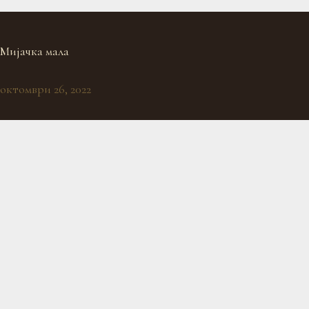
Мијачка мала
октомври 26, 2022