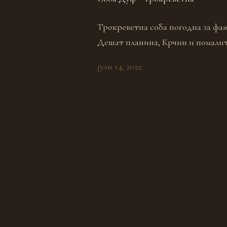
Трокреветна соба погодна за фам
Дешат планина, Крчин и помалит
јули 14, 2022