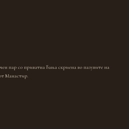
чен пар со приватна бања скриена во пазувите на
от Манастир.