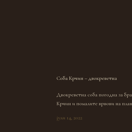
Соба Крчин – двокреветна
Двокреветна соба погодна за бра
Крчин и помалите врвови на план
јули 14, 2022