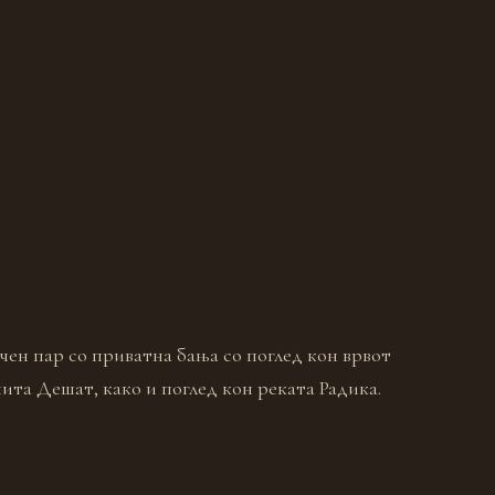
чен пар со приватна бања со поглед кон врвот
ита Дешат, како и поглед кон реката Радика.