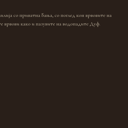
илија со приватна бања, со поглед кон врвовите на
е врвови како и пазувите на водопадите Дуф.