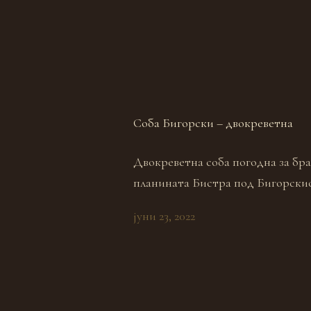
Соба Бигорски – двокреветна
Двокреветна соба погодна за бра
планината Бистра под Бигорски
јуни 23, 2022