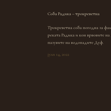
Соба Радика – трокреветна
Трокреветна соба погодна за фам
реката Радика и кон врвовите на
пазувите на водопадите Дуф.
јули 14, 2022