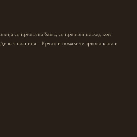
илија со приватна бања, со првичен поглед кон
 Дешат планина – Крчин и помалите врвови како и