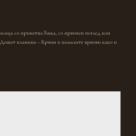
илија со приватна бања, со првичен поглед кон
 Дешат планина – Крчин и помалите врвови како и