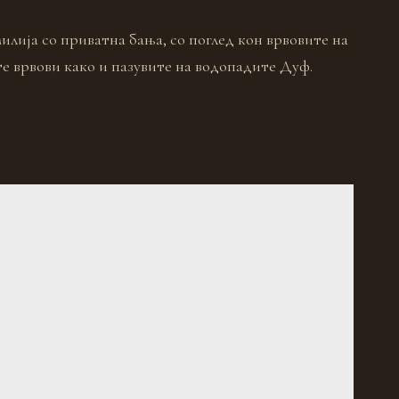
илија со приватна бања, со поглед кон врвовите на
е врвови како и пазувите на водопадите Дуф.