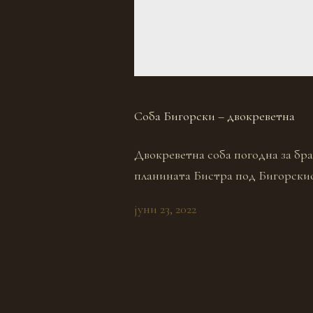
Соба Бигорски – двокреветна
Двокреветна соба погодна за бра
планината Бистра под Бигорски
јуни 23, 2022