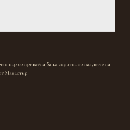
чен пар со приватна бања скриена во пазувите на
от Манастир.