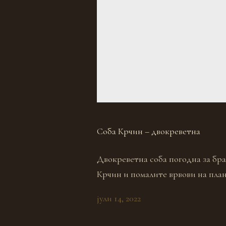
Соба Крчин – двокреветна
Двокреветна соба погодна за бра
Крчин и помалите врвови на план
јули 14, 2022