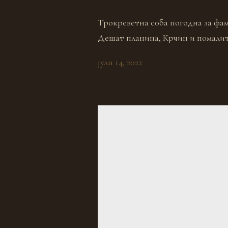
Трокреветна соба погодна за фам
Дешат планина, Крчин и помалит
јули 14, 2022