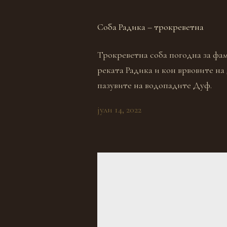
Соба Радика – трокреветна
Трокреветна соба погодна за фам
реката Радика и кон врвовите на
пазувите на водопадите Дуф.
јули 14, 2022