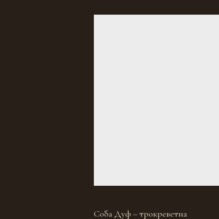
Соба Дуф – трокреветна