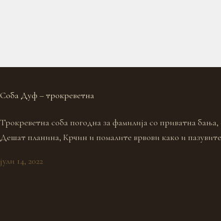
Соба Дуф – трокреветна
Трокреветна соба погодна за фамилија со приватна бања, 
Дешат планина, Крчин и помалите врвови како и пазувит
јули 14, 2022