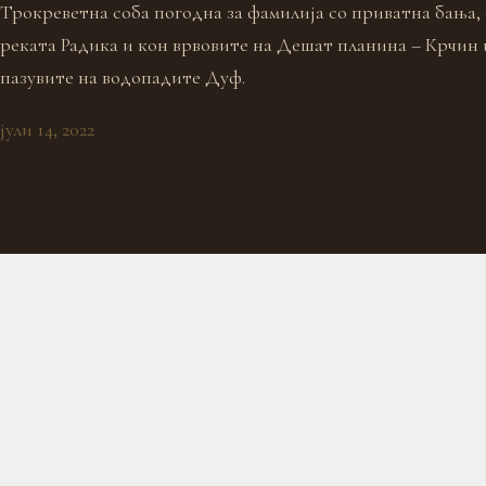
Трокреветна соба погодна за фамилија со приватна бања, 
реката Радика и кон врвовите на Дешат планина – Крчин 
пазувите на водопадите Дуф.
јули 14, 2022