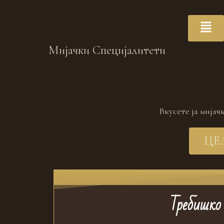
Мијачки
Специјалитети
Вкусете ја мијач
ЦЕ
Требишко 