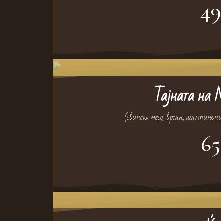
49
Тајната на 
(свинско месо, вргањ, шампињон
65