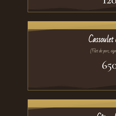
Cassoulet
(Filet de porc, oig
65