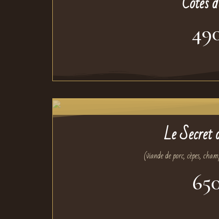
Côtes d
49
Le Secret 
(viande de porc, cèpes, cham
65