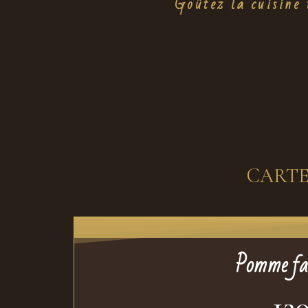
Goûtez la cuisine 
CARTE
Pomme far
12