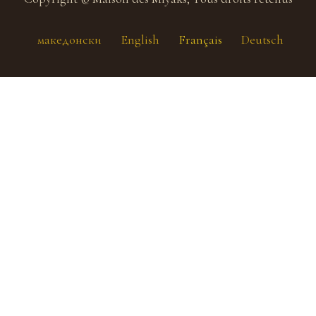
македонски
English
Français
Deutsch