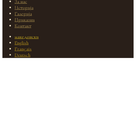
За нас
Историја
Галерија
Приказни
Контакт
македонски
English
Français
Deutsch