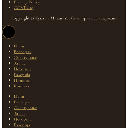
Privacy Policy
COVID-19
Copyright © Куќа на Мијаците, Сите права се задржани
Мени
Ресторан
Сместување
За нас
Историја
Галерија
Приказни
Контакт
Мени
Ресторан
Сместување
За нас
Историја
Галерија