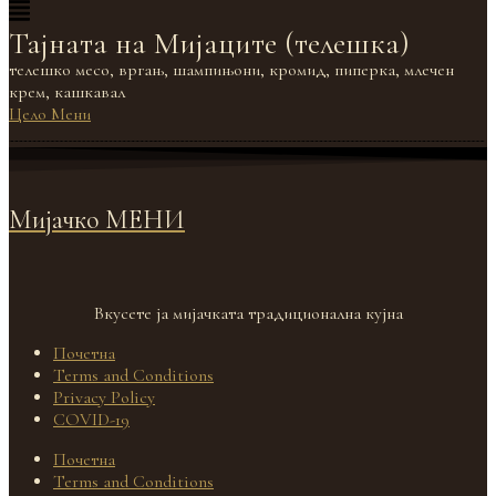
Тајната на Мијаците (телешка)
телешко месо, вргањ, шампињони, кромид, пиперка, млечен
крем, кашкавал
Цело Мени
Мијачко
МЕНИ
Вкусете ја мијачката традиционална кујна
Почетна
Terms and Conditions
Privacy Policy
COVID-19
Почетна
Terms and Conditions