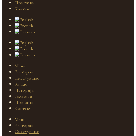
Приказни
Контакт
Мени
Ресторан
Сместување
За нас
Историја
Галерија
Приказни
Контакт
Мени
Ресторан
Сместување